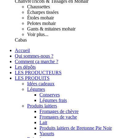
Chanvre
Tricots & Tissages en Mohair
Chaussettes
Écharpes tissées
Étoles mohair
Pelotes mohair
Gants & mitaines mohair
Voir plus...
Cabas
Accueil
Qui sommes-nous ?
Comment ça marche ?
Les dépôts
LES PRODUCTEURS
LES PRODUITS
Idées cadeaux
Légumes
Conserves
Légumes frais
Produits laitiers
Fromages de chèvre
Fromages de vache
Lait
Produits laitiers de Bretonne Pie Noir
Yaourts