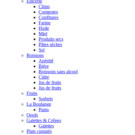
Epicerie
Chips
Compotes
Confitures
Farine
Huile
Miel
Produits secs
Pâtes sèches
Sel
Boissons
Apéritif
Bière
Boissons sans alcool
Cidre
Jus de fruits
Jus de fruits
Fruits
Sorbets
La Boulange
Pains
Oeufs
Galettes & Crêpes
Galettes
Plats cuisinés