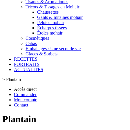
Tisanes & Aromatiques
Tricots & Tissages en Mohair
Chaussettes
Gants & mitaines mohair
Pelotes mohair
Écharpes tissées
Étoles mohair
Cosmétiques
Cabas
Emballages : Une seconde vie
Glaces & Sorbets
RECETTES
PORTRAITS
ACTUALITÉS
>
Plantain
Accès direct
Commander
Mon compte
Contact
Plantain