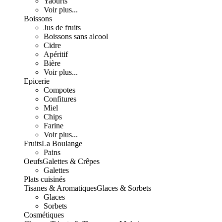
Yaourts
Voir plus...
Boissons
Jus de fruits
Boissons sans alcool
Cidre
Apéritif
Bière
Voir plus...
Epicerie
Compotes
Confitures
Miel
Chips
Farine
Voir plus...
Fruits
La Boulange
Pains
Oeufs
Galettes & Crêpes
Galettes
Plats cuisinés
Tisanes & Aromatiques
Glaces & Sorbets
Glaces
Sorbets
Cosmétiques