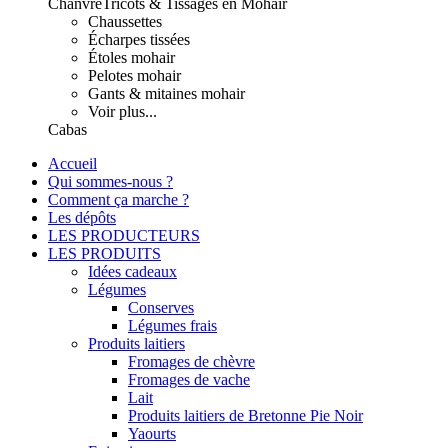
Chanvre
Tricots & Tissages en Mohair
Chaussettes
Écharpes tissées
Étoles mohair
Pelotes mohair
Gants & mitaines mohair
Voir plus...
Cabas
Accueil
Qui sommes-nous ?
Comment ça marche ?
Les dépôts
LES PRODUCTEURS
LES PRODUITS
Idées cadeaux
Légumes
Conserves
Légumes frais
Produits laitiers
Fromages de chèvre
Fromages de vache
Lait
Produits laitiers de Bretonne Pie Noir
Yaourts