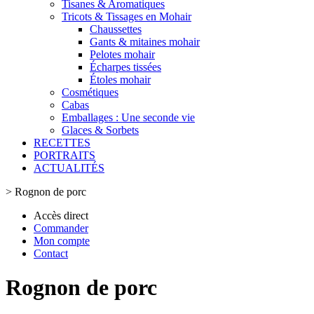
Tisanes & Aromatiques
Tricots & Tissages en Mohair
Chaussettes
Gants & mitaines mohair
Pelotes mohair
Écharpes tissées
Étoles mohair
Cosmétiques
Cabas
Emballages : Une seconde vie
Glaces & Sorbets
RECETTES
PORTRAITS
ACTUALITÉS
>
Rognon de porc
Accès direct
Commander
Mon compte
Contact
Rognon de porc