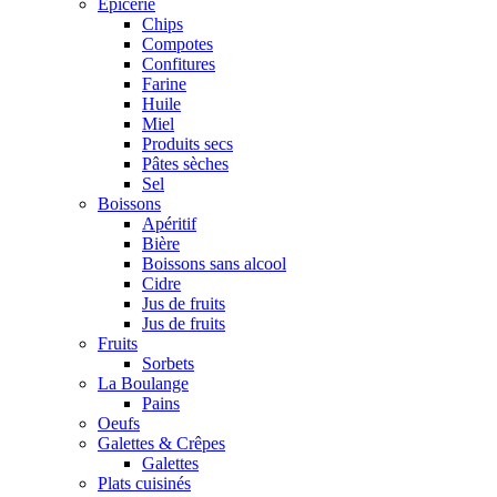
Epicerie
Chips
Compotes
Confitures
Farine
Huile
Miel
Produits secs
Pâtes sèches
Sel
Boissons
Apéritif
Bière
Boissons sans alcool
Cidre
Jus de fruits
Jus de fruits
Fruits
Sorbets
La Boulange
Pains
Oeufs
Galettes & Crêpes
Galettes
Plats cuisinés