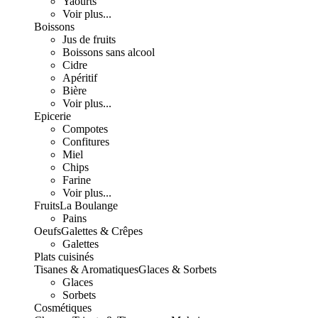
Yaourts
Voir plus...
Boissons
Jus de fruits
Boissons sans alcool
Cidre
Apéritif
Bière
Voir plus...
Epicerie
Compotes
Confitures
Miel
Chips
Farine
Voir plus...
Fruits
La Boulange
Pains
Oeufs
Galettes & Crêpes
Galettes
Plats cuisinés
Tisanes & Aromatiques
Glaces & Sorbets
Glaces
Sorbets
Cosmétiques