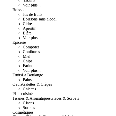
Yaourts
Voir plus...
Boissons
Jus de fruits
Boissons sans alcool
Cidre
Apéritif
Bière
Voir plus...
Epicerie
Compotes
Confitures
Miel
Chips
Farine
Voir plus...
Fruits
La Boulange
Pains
Oeufs
Galettes & Crêpes
Galettes
Plats cuisinés
Tisanes & Aromatiques
Glaces & Sorbets
Glaces
Sorbets
Cosmétiques