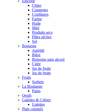
Epicerie
Chips
Compotes
Confitures
Farine
Huile
Miel
Produits secs
Pâtes sèches
Sel
Boissons
Apéritif
Bière
Boissons sans alcool
Cidre
Jus de fruits
Jus de fruits
Fruits
Sorbets
La Boulange
Pains
Oeufs
Galettes & Crêpes
Galettes
Plats cuisinés