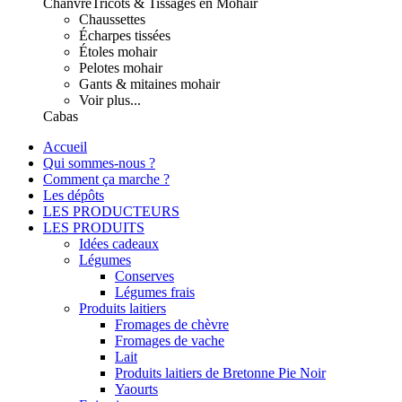
Chanvre
Tricots & Tissages en Mohair
Chaussettes
Écharpes tissées
Étoles mohair
Pelotes mohair
Gants & mitaines mohair
Voir plus...
Cabas
Accueil
Qui sommes-nous ?
Comment ça marche ?
Les dépôts
LES PRODUCTEURS
LES PRODUITS
Idées cadeaux
Légumes
Conserves
Légumes frais
Produits laitiers
Fromages de chèvre
Fromages de vache
Lait
Produits laitiers de Bretonne Pie Noir
Yaourts