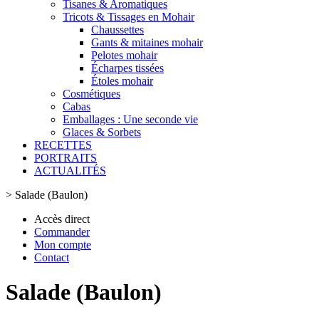
Tisanes & Aromatiques
Tricots & Tissages en Mohair
Chaussettes
Gants & mitaines mohair
Pelotes mohair
Écharpes tissées
Étoles mohair
Cosmétiques
Cabas
Emballages : Une seconde vie
Glaces & Sorbets
RECETTES
PORTRAITS
ACTUALITÉS
>
Salade (Baulon)
Accès direct
Commander
Mon compte
Contact
Salade (Baulon)