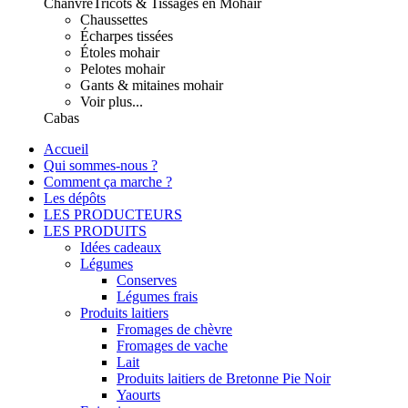
Chanvre
Tricots & Tissages en Mohair
Chaussettes
Écharpes tissées
Étoles mohair
Pelotes mohair
Gants & mitaines mohair
Voir plus...
Cabas
Accueil
Qui sommes-nous ?
Comment ça marche ?
Les dépôts
LES PRODUCTEURS
LES PRODUITS
Idées cadeaux
Légumes
Conserves
Légumes frais
Produits laitiers
Fromages de chèvre
Fromages de vache
Lait
Produits laitiers de Bretonne Pie Noir
Yaourts