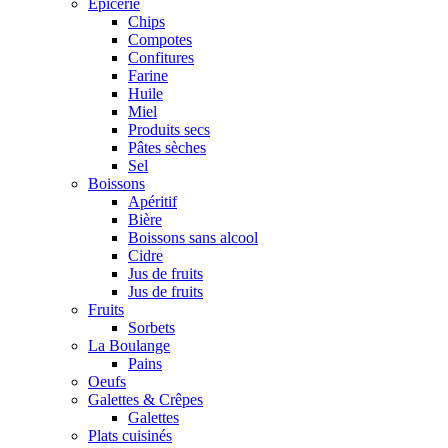
Epicerie
Chips
Compotes
Confitures
Farine
Huile
Miel
Produits secs
Pâtes sèches
Sel
Boissons
Apéritif
Bière
Boissons sans alcool
Cidre
Jus de fruits
Jus de fruits
Fruits
Sorbets
La Boulange
Pains
Oeufs
Galettes & Crêpes
Galettes
Plats cuisinés