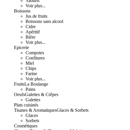
Yaourts
Voir plus...
Boissons
Jus de fruits
Boissons sans alcool
Cidre
Apéritif
Bière
Voir plus...
Epicerie
Compotes
Confitures
Miel
Chips
Farine
Voir plus...
Fruits
La Boulange
Pains
Oeufs
Galettes & Crêpes
Galettes
Plats cuisinés
Tisanes & Aromatiques
Glaces & Sorbets
Glaces
Sorbets
Cosmétiques