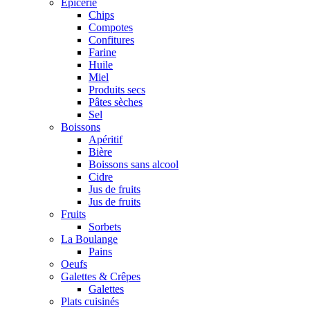
Epicerie
Chips
Compotes
Confitures
Farine
Huile
Miel
Produits secs
Pâtes sèches
Sel
Boissons
Apéritif
Bière
Boissons sans alcool
Cidre
Jus de fruits
Jus de fruits
Fruits
Sorbets
La Boulange
Pains
Oeufs
Galettes & Crêpes
Galettes
Plats cuisinés