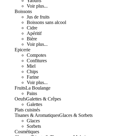
Yaourts
Voir plus...
Boissons
Jus de fruits
Boissons sans alcool
Cidre
Apéritif
Bière
Voir plus...
Epicerie
Compotes
Confitures
Miel
Chips
Farine
Voir plus...
Fruits
La Boulange
Pains
Oeufs
Galettes & Crêpes
Galettes
Plats cuisinés
Tisanes & Aromatiques
Glaces & Sorbets
Glaces
Sorbets
Cosmétiques