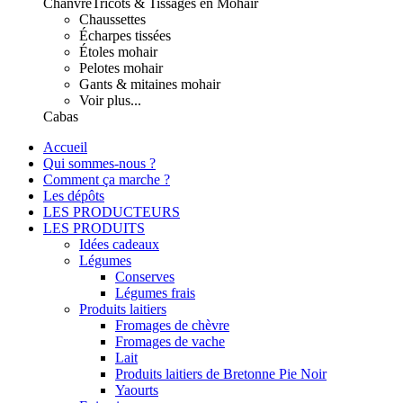
Chanvre
Tricots & Tissages en Mohair
Chaussettes
Écharpes tissées
Étoles mohair
Pelotes mohair
Gants & mitaines mohair
Voir plus...
Cabas
Accueil
Qui sommes-nous ?
Comment ça marche ?
Les dépôts
LES PRODUCTEURS
LES PRODUITS
Idées cadeaux
Légumes
Conserves
Légumes frais
Produits laitiers
Fromages de chèvre
Fromages de vache
Lait
Produits laitiers de Bretonne Pie Noir
Yaourts