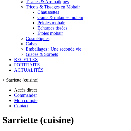
Tisanes & Aromatiques
Tricots & Tissages en Mohair
Chaussettes
Gants & mitaines mohair
Pelotes mohair
Écharpes tissées
Étoles mohair
Cosmétiques
Cabas
Emballages : Une seconde vie
Glaces & Sorbets
RECETTES
PORTRAITS
ACTUALITÉS
>
Sarriette (cuisine)
Accès direct
Commander
Mon compte
Contact
Sarriette (cuisine)