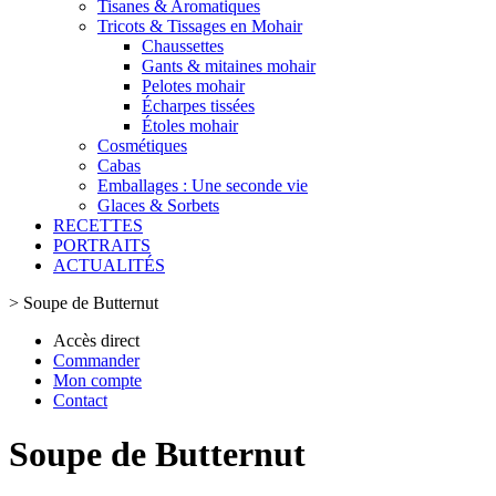
Tisanes & Aromatiques
Tricots & Tissages en Mohair
Chaussettes
Gants & mitaines mohair
Pelotes mohair
Écharpes tissées
Étoles mohair
Cosmétiques
Cabas
Emballages : Une seconde vie
Glaces & Sorbets
RECETTES
PORTRAITS
ACTUALITÉS
>
Soupe de Butternut
Accès direct
Commander
Mon compte
Contact
Soupe de Butternut