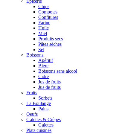
Epicerie
Chips
Compotes
Confitures
Farine
Huile
Miel
Produits secs
Pâtes sèches
Sel
Boissons
Apéritif
Bière
Boissons sans alcool
Cidre
Jus de fruits
Jus de fruits
Fruits
Sorbets
La Boulange
Pains
Oeufs
Galettes & Crêpes
Galettes
Plats cuisinés