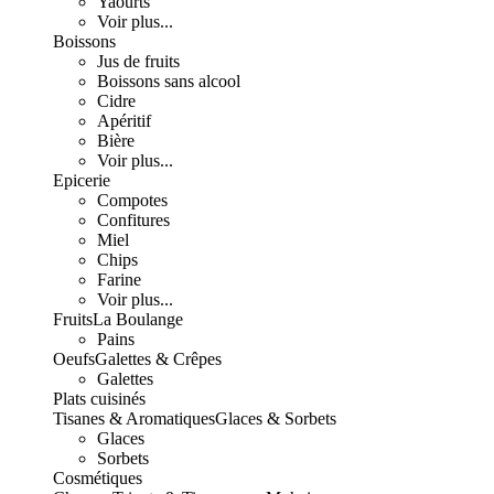
Yaourts
Voir plus...
Boissons
Jus de fruits
Boissons sans alcool
Cidre
Apéritif
Bière
Voir plus...
Epicerie
Compotes
Confitures
Miel
Chips
Farine
Voir plus...
Fruits
La Boulange
Pains
Oeufs
Galettes & Crêpes
Galettes
Plats cuisinés
Tisanes & Aromatiques
Glaces & Sorbets
Glaces
Sorbets
Cosmétiques