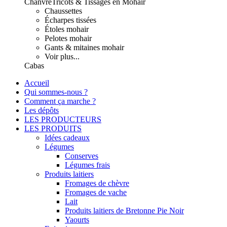
Chanvre
Tricots & Tissages en Mohair
Chaussettes
Écharpes tissées
Étoles mohair
Pelotes mohair
Gants & mitaines mohair
Voir plus...
Cabas
Accueil
Qui sommes-nous ?
Comment ça marche ?
Les dépôts
LES PRODUCTEURS
LES PRODUITS
Idées cadeaux
Légumes
Conserves
Légumes frais
Produits laitiers
Fromages de chèvre
Fromages de vache
Lait
Produits laitiers de Bretonne Pie Noir
Yaourts