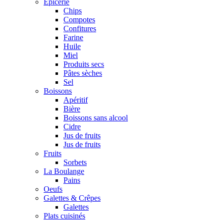
Epicerie
Chips
Compotes
Confitures
Farine
Huile
Miel
Produits secs
Pâtes sèches
Sel
Boissons
Apéritif
Bière
Boissons sans alcool
Cidre
Jus de fruits
Jus de fruits
Fruits
Sorbets
La Boulange
Pains
Oeufs
Galettes & Crêpes
Galettes
Plats cuisinés