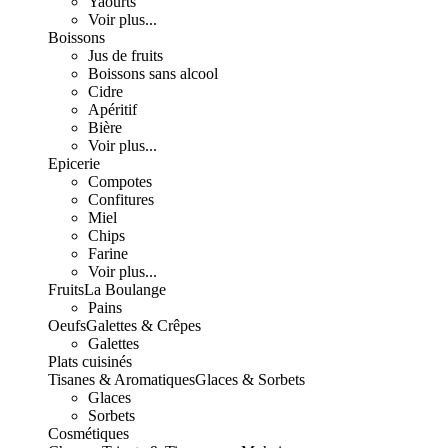
Yaourts
Voir plus...
Boissons
Jus de fruits
Boissons sans alcool
Cidre
Apéritif
Bière
Voir plus...
Epicerie
Compotes
Confitures
Miel
Chips
Farine
Voir plus...
Fruits
La Boulange
Pains
Oeufs
Galettes & Crêpes
Galettes
Plats cuisinés
Tisanes & Aromatiques
Glaces & Sorbets
Glaces
Sorbets
Cosmétiques