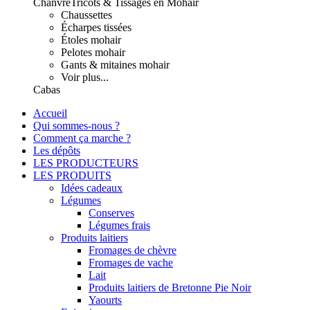
Chanvre
Tricots & Tissages en Mohair
Chaussettes
Écharpes tissées
Étoles mohair
Pelotes mohair
Gants & mitaines mohair
Voir plus...
Cabas
Accueil
Qui sommes-nous ?
Comment ça marche ?
Les dépôts
LES PRODUCTEURS
LES PRODUITS
Idées cadeaux
Légumes
Conserves
Légumes frais
Produits laitiers
Fromages de chèvre
Fromages de vache
Lait
Produits laitiers de Bretonne Pie Noir
Yaourts