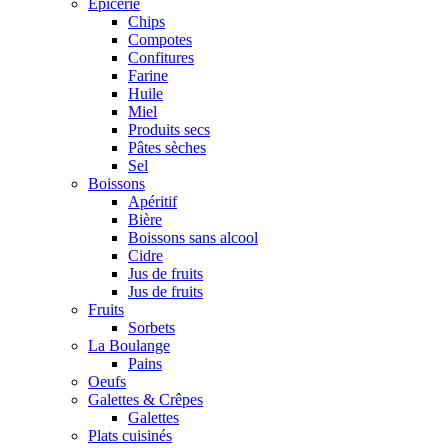
Epicerie
Chips
Compotes
Confitures
Farine
Huile
Miel
Produits secs
Pâtes sèches
Sel
Boissons
Apéritif
Bière
Boissons sans alcool
Cidre
Jus de fruits
Jus de fruits
Fruits
Sorbets
La Boulange
Pains
Oeufs
Galettes & Crêpes
Galettes
Plats cuisinés