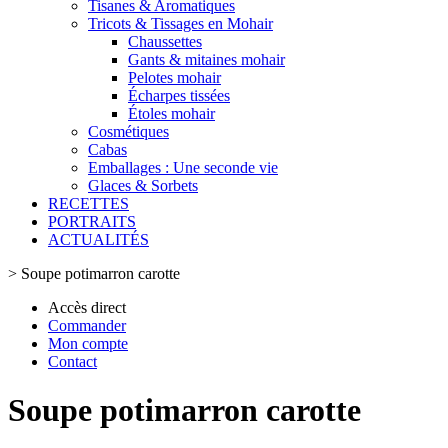
Tisanes & Aromatiques
Tricots & Tissages en Mohair
Chaussettes
Gants & mitaines mohair
Pelotes mohair
Écharpes tissées
Étoles mohair
Cosmétiques
Cabas
Emballages : Une seconde vie
Glaces & Sorbets
RECETTES
PORTRAITS
ACTUALITÉS
>
Soupe potimarron carotte
Accès direct
Commander
Mon compte
Contact
Soupe potimarron carotte