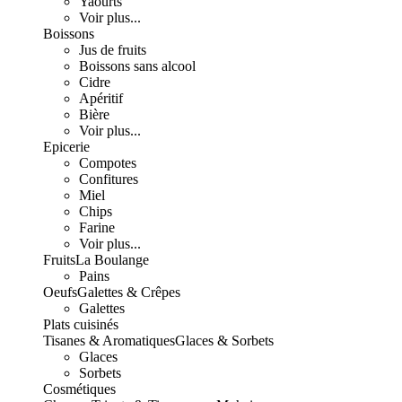
Yaourts
Voir plus...
Boissons
Jus de fruits
Boissons sans alcool
Cidre
Apéritif
Bière
Voir plus...
Epicerie
Compotes
Confitures
Miel
Chips
Farine
Voir plus...
Fruits
La Boulange
Pains
Oeufs
Galettes & Crêpes
Galettes
Plats cuisinés
Tisanes & Aromatiques
Glaces & Sorbets
Glaces
Sorbets
Cosmétiques