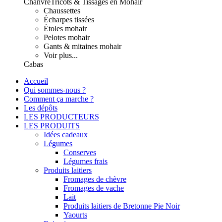
Chanvre
Tricots & Tissages en Mohair
Chaussettes
Écharpes tissées
Étoles mohair
Pelotes mohair
Gants & mitaines mohair
Voir plus...
Cabas
Accueil
Qui sommes-nous ?
Comment ça marche ?
Les dépôts
LES PRODUCTEURS
LES PRODUITS
Idées cadeaux
Légumes
Conserves
Légumes frais
Produits laitiers
Fromages de chèvre
Fromages de vache
Lait
Produits laitiers de Bretonne Pie Noir
Yaourts