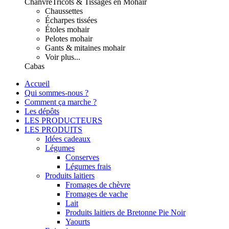
Chanvre
Tricots & Tissages en Mohair
Chaussettes
Écharpes tissées
Étoles mohair
Pelotes mohair
Gants & mitaines mohair
Voir plus...
Cabas
Accueil
Qui sommes-nous ?
Comment ça marche ?
Les dépôts
LES PRODUCTEURS
LES PRODUITS
Idées cadeaux
Légumes
Conserves
Légumes frais
Produits laitiers
Fromages de chèvre
Fromages de vache
Lait
Produits laitiers de Bretonne Pie Noir
Yaourts