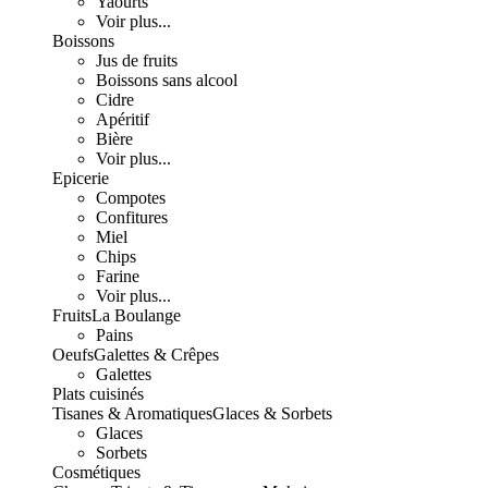
Yaourts
Voir plus...
Boissons
Jus de fruits
Boissons sans alcool
Cidre
Apéritif
Bière
Voir plus...
Epicerie
Compotes
Confitures
Miel
Chips
Farine
Voir plus...
Fruits
La Boulange
Pains
Oeufs
Galettes & Crêpes
Galettes
Plats cuisinés
Tisanes & Aromatiques
Glaces & Sorbets
Glaces
Sorbets
Cosmétiques