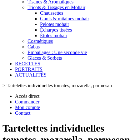
Tisanes & Aromatiques
Tricots & Tissages en Mohair
Chaussettes
Gants & mitaines mohair
Pelotes mohair
Écharpes tissées
Étoles mohair
Cosmétiques
Cabas
Emballages : Une seconde vie
Glaces & Sorbets
RECETTES
PORTRAITS
ACTUALITÉS
>
Tartelettes individuelles tomates, mozarella, parmesan
Accès direct
Commander
Mon compte
Contact
Tartelettes individuelles
tomates, mozarella, parmesan