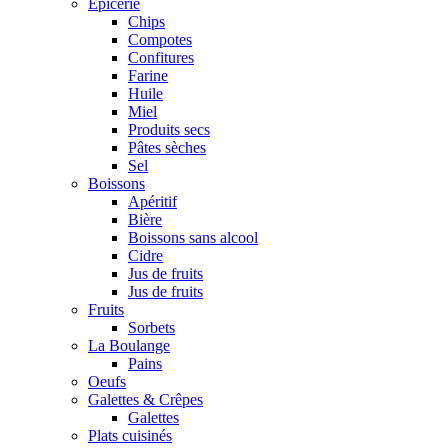
Epicerie
Chips
Compotes
Confitures
Farine
Huile
Miel
Produits secs
Pâtes sèches
Sel
Boissons
Apéritif
Bière
Boissons sans alcool
Cidre
Jus de fruits
Jus de fruits
Fruits
Sorbets
La Boulange
Pains
Oeufs
Galettes & Crêpes
Galettes
Plats cuisinés