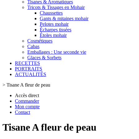
Tisanes & Aromatiques
Tricots & Tissages en Mohair
Chaussettes
Gants & mitaines mohair
Pelotes mohair
Écharpes tissées
Étoles mohair
Cosmétiques
Cabas
Emballages : Une seconde vie
Glaces & Sorbets
RECETTES
PORTRAITS
ACTUALITÉS
>
Tisane A fleur de peau
Accès direct
Commander
Mon compte
Contact
Tisane A fleur de peau