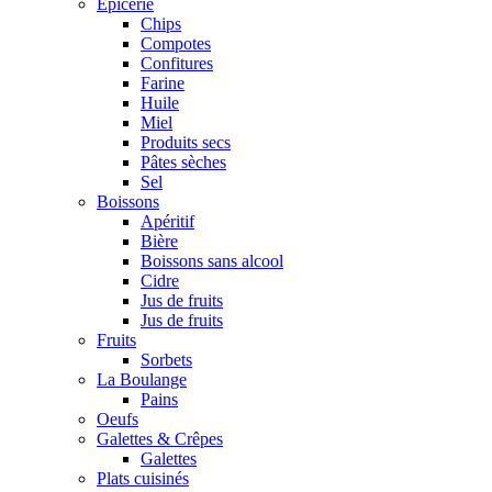
Epicerie
Chips
Compotes
Confitures
Farine
Huile
Miel
Produits secs
Pâtes sèches
Sel
Boissons
Apéritif
Bière
Boissons sans alcool
Cidre
Jus de fruits
Jus de fruits
Fruits
Sorbets
La Boulange
Pains
Oeufs
Galettes & Crêpes
Galettes
Plats cuisinés