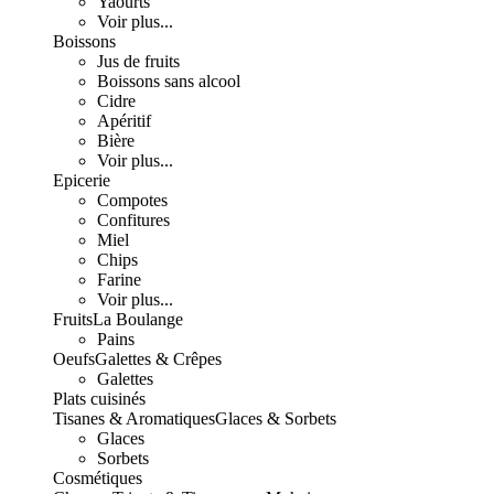
Yaourts
Voir plus...
Boissons
Jus de fruits
Boissons sans alcool
Cidre
Apéritif
Bière
Voir plus...
Epicerie
Compotes
Confitures
Miel
Chips
Farine
Voir plus...
Fruits
La Boulange
Pains
Oeufs
Galettes & Crêpes
Galettes
Plats cuisinés
Tisanes & Aromatiques
Glaces & Sorbets
Glaces
Sorbets
Cosmétiques