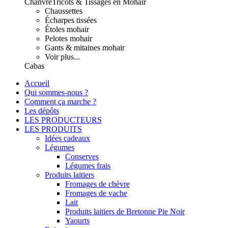
Chanvre
Tricots & Tissages en Mohair
Chaussettes
Écharpes tissées
Étoles mohair
Pelotes mohair
Gants & mitaines mohair
Voir plus...
Cabas
Accueil
Qui sommes-nous ?
Comment ça marche ?
Les dépôts
LES PRODUCTEURS
LES PRODUITS
Idées cadeaux
Légumes
Conserves
Légumes frais
Produits laitiers
Fromages de chèvre
Fromages de vache
Lait
Produits laitiers de Bretonne Pie Noir
Yaourts