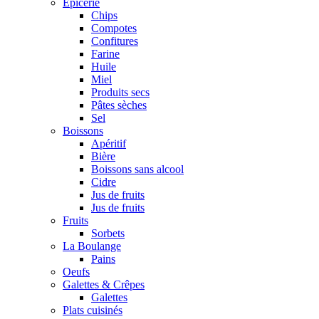
Epicerie
Chips
Compotes
Confitures
Farine
Huile
Miel
Produits secs
Pâtes sèches
Sel
Boissons
Apéritif
Bière
Boissons sans alcool
Cidre
Jus de fruits
Jus de fruits
Fruits
Sorbets
La Boulange
Pains
Oeufs
Galettes & Crêpes
Galettes
Plats cuisinés