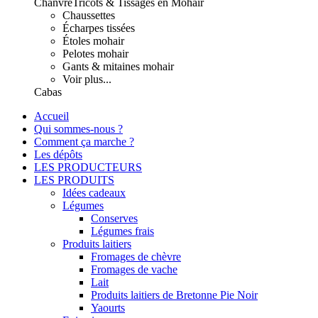
Chanvre
Tricots & Tissages en Mohair
Chaussettes
Écharpes tissées
Étoles mohair
Pelotes mohair
Gants & mitaines mohair
Voir plus...
Cabas
Accueil
Qui sommes-nous ?
Comment ça marche ?
Les dépôts
LES PRODUCTEURS
LES PRODUITS
Idées cadeaux
Légumes
Conserves
Légumes frais
Produits laitiers
Fromages de chèvre
Fromages de vache
Lait
Produits laitiers de Bretonne Pie Noir
Yaourts