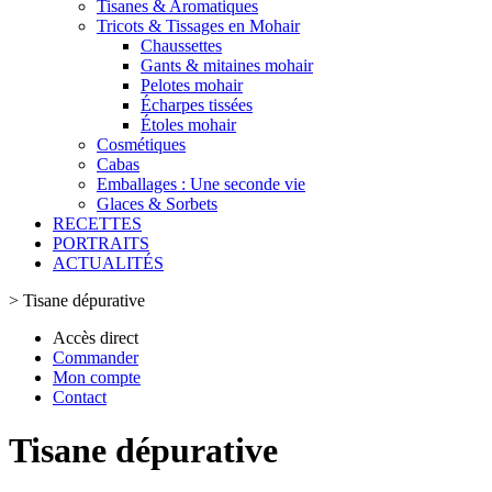
Tisanes & Aromatiques
Tricots & Tissages en Mohair
Chaussettes
Gants & mitaines mohair
Pelotes mohair
Écharpes tissées
Étoles mohair
Cosmétiques
Cabas
Emballages : Une seconde vie
Glaces & Sorbets
RECETTES
PORTRAITS
ACTUALITÉS
>
Tisane dépurative
Accès direct
Commander
Mon compte
Contact
Tisane dépurative