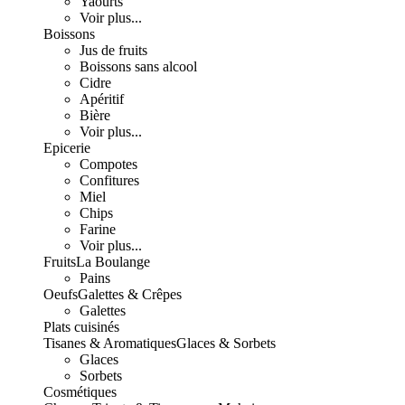
Yaourts
Voir plus...
Boissons
Jus de fruits
Boissons sans alcool
Cidre
Apéritif
Bière
Voir plus...
Epicerie
Compotes
Confitures
Miel
Chips
Farine
Voir plus...
Fruits
La Boulange
Pains
Oeufs
Galettes & Crêpes
Galettes
Plats cuisinés
Tisanes & Aromatiques
Glaces & Sorbets
Glaces
Sorbets
Cosmétiques