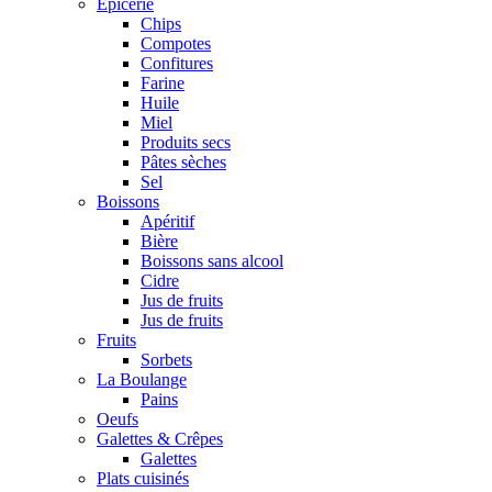
Epicerie
Chips
Compotes
Confitures
Farine
Huile
Miel
Produits secs
Pâtes sèches
Sel
Boissons
Apéritif
Bière
Boissons sans alcool
Cidre
Jus de fruits
Jus de fruits
Fruits
Sorbets
La Boulange
Pains
Oeufs
Galettes & Crêpes
Galettes
Plats cuisinés