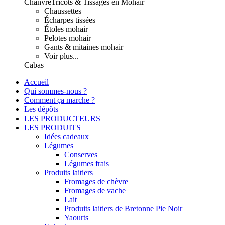
Chanvre
Tricots & Tissages en Mohair
Chaussettes
Écharpes tissées
Étoles mohair
Pelotes mohair
Gants & mitaines mohair
Voir plus...
Cabas
Accueil
Qui sommes-nous ?
Comment ça marche ?
Les dépôts
LES PRODUCTEURS
LES PRODUITS
Idées cadeaux
Légumes
Conserves
Légumes frais
Produits laitiers
Fromages de chèvre
Fromages de vache
Lait
Produits laitiers de Bretonne Pie Noir
Yaourts