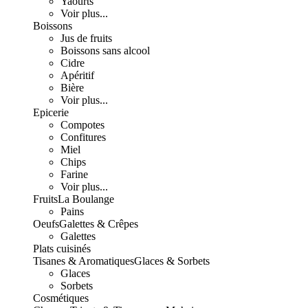
Yaourts
Voir plus...
Boissons
Jus de fruits
Boissons sans alcool
Cidre
Apéritif
Bière
Voir plus...
Epicerie
Compotes
Confitures
Miel
Chips
Farine
Voir plus...
Fruits
La Boulange
Pains
Oeufs
Galettes & Crêpes
Galettes
Plats cuisinés
Tisanes & Aromatiques
Glaces & Sorbets
Glaces
Sorbets
Cosmétiques