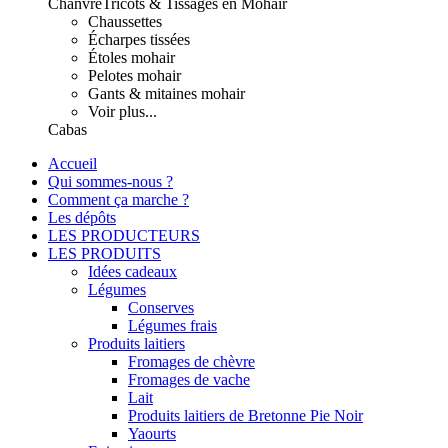
Chanvre
Tricots & Tissages en Mohair
Chaussettes
Écharpes tissées
Étoles mohair
Pelotes mohair
Gants & mitaines mohair
Voir plus...
Cabas
Accueil
Qui sommes-nous ?
Comment ça marche ?
Les dépôts
LES PRODUCTEURS
LES PRODUITS
Idées cadeaux
Légumes
Conserves
Légumes frais
Produits laitiers
Fromages de chèvre
Fromages de vache
Lait
Produits laitiers de Bretonne Pie Noir
Yaourts