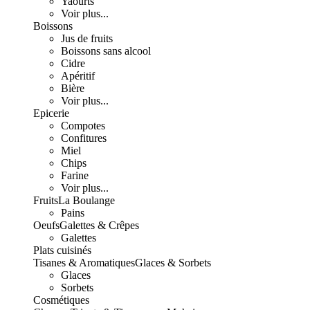
Yaourts
Voir plus...
Boissons
Jus de fruits
Boissons sans alcool
Cidre
Apéritif
Bière
Voir plus...
Epicerie
Compotes
Confitures
Miel
Chips
Farine
Voir plus...
Fruits
La Boulange
Pains
Oeufs
Galettes & Crêpes
Galettes
Plats cuisinés
Tisanes & Aromatiques
Glaces & Sorbets
Glaces
Sorbets
Cosmétiques