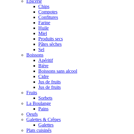
Epicerie
Chips
Compotes
Confitures
Farine
Huile
Miel
Produits secs
Pâtes sèches
Sel
Boissons
Apéritif
Bière
Boissons sans alcool
Cidre
Jus de fruits
Jus de fruits
Fruits
Sorbets
La Boulange
Pains
Oeufs
Galettes & Crêpes
Galettes
Plats cuisinés