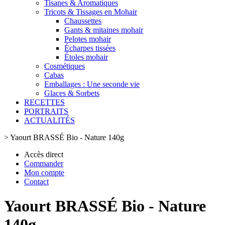
Tisanes & Aromatiques
Tricots & Tissages en Mohair
Chaussettes
Gants & mitaines mohair
Pelotes mohair
Écharpes tissées
Étoles mohair
Cosmétiques
Cabas
Emballages : Une seconde vie
Glaces & Sorbets
RECETTES
PORTRAITS
ACTUALITÉS
>
Yaourt BRASSÉ Bio - Nature 140g
Accès direct
Commander
Mon compte
Contact
Yaourt BRASSÉ Bio - Nature
140g