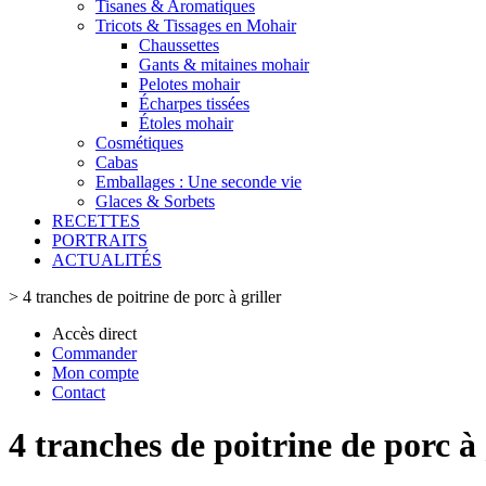
Tisanes & Aromatiques
Tricots & Tissages en Mohair
Chaussettes
Gants & mitaines mohair
Pelotes mohair
Écharpes tissées
Étoles mohair
Cosmétiques
Cabas
Emballages : Une seconde vie
Glaces & Sorbets
RECETTES
PORTRAITS
ACTUALITÉS
>
4 tranches de poitrine de porc à griller
Accès direct
Commander
Mon compte
Contact
4 tranches de poitrine de porc à 