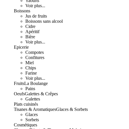
Yaourts
Voir plus...
Boissons
Jus de fruits
Boissons sans alcool
Cidre
Apéritif
Bière
Voir plus...
Epicerie
Compotes
Confitures
Miel
Chips
Farine
Voir plus...
Fruits
La Boulange
Pains
Oeufs
Galettes & Crêpes
Galettes
Plats cuisinés
Tisanes & Aromatiques
Glaces & Sorbets
Glaces
Sorbets
Cosmétiques