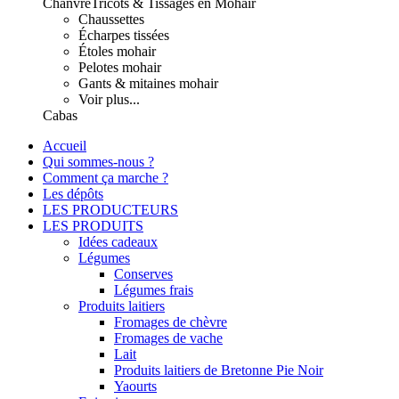
Chanvre
Tricots & Tissages en Mohair
Chaussettes
Écharpes tissées
Étoles mohair
Pelotes mohair
Gants & mitaines mohair
Voir plus...
Cabas
Accueil
Qui sommes-nous ?
Comment ça marche ?
Les dépôts
LES PRODUCTEURS
LES PRODUITS
Idées cadeaux
Légumes
Conserves
Légumes frais
Produits laitiers
Fromages de chèvre
Fromages de vache
Lait
Produits laitiers de Bretonne Pie Noir
Yaourts