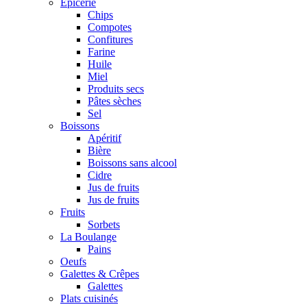
Epicerie
Chips
Compotes
Confitures
Farine
Huile
Miel
Produits secs
Pâtes sèches
Sel
Boissons
Apéritif
Bière
Boissons sans alcool
Cidre
Jus de fruits
Jus de fruits
Fruits
Sorbets
La Boulange
Pains
Oeufs
Galettes & Crêpes
Galettes
Plats cuisinés