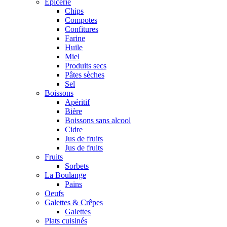
Epicerie
Chips
Compotes
Confitures
Farine
Huile
Miel
Produits secs
Pâtes sèches
Sel
Boissons
Apéritif
Bière
Boissons sans alcool
Cidre
Jus de fruits
Jus de fruits
Fruits
Sorbets
La Boulange
Pains
Oeufs
Galettes & Crêpes
Galettes
Plats cuisinés