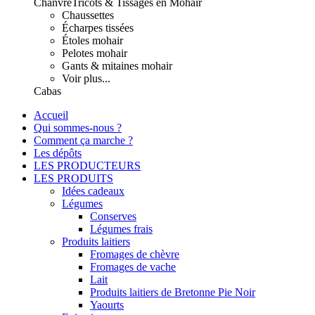
Chanvre
Tricots & Tissages en Mohair
Chaussettes
Écharpes tissées
Étoles mohair
Pelotes mohair
Gants & mitaines mohair
Voir plus...
Cabas
Accueil
Qui sommes-nous ?
Comment ça marche ?
Les dépôts
LES PRODUCTEURS
LES PRODUITS
Idées cadeaux
Légumes
Conserves
Légumes frais
Produits laitiers
Fromages de chèvre
Fromages de vache
Lait
Produits laitiers de Bretonne Pie Noir
Yaourts