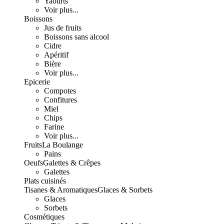
Yaourts
Voir plus...
Boissons
Jus de fruits
Boissons sans alcool
Cidre
Apéritif
Bière
Voir plus...
Epicerie
Compotes
Confitures
Miel
Chips
Farine
Voir plus...
Fruits
La Boulange
Pains
Oeufs
Galettes & Crêpes
Galettes
Plats cuisinés
Tisanes & Aromatiques
Glaces & Sorbets
Glaces
Sorbets
Cosmétiques