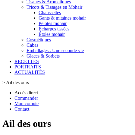
Tisanes & Aromatiques
Tricots & Tissages en Mohair
Chaussettes
Gants & mitaines mohair
Pelotes mohair
Écharpes tissées
Étoles mohair
Cosmétiques
Cabas
Emballages : Une seconde vie
Glaces & Sorbets
RECETTES
PORTRAITS
ACTUALITÉS
>
Ail des ours
Accès direct
Commander
Mon compte
Contact
Ail des ours