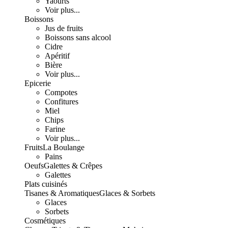
Yaourts
Voir plus...
Boissons
Jus de fruits
Boissons sans alcool
Cidre
Apéritif
Bière
Voir plus...
Epicerie
Compotes
Confitures
Miel
Chips
Farine
Voir plus...
Fruits
La Boulange
Pains
Oeufs
Galettes & Crêpes
Galettes
Plats cuisinés
Tisanes & Aromatiques
Glaces & Sorbets
Glaces
Sorbets
Cosmétiques