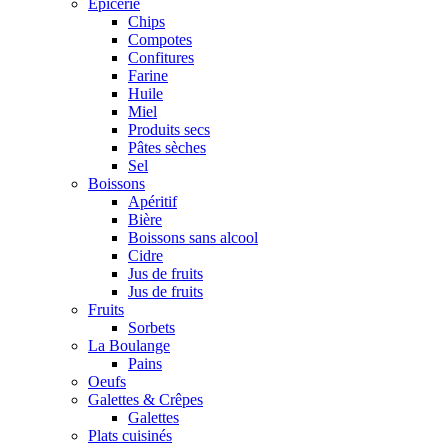
Epicerie
Chips
Compotes
Confitures
Farine
Huile
Miel
Produits secs
Pâtes sèches
Sel
Boissons
Apéritif
Bière
Boissons sans alcool
Cidre
Jus de fruits
Jus de fruits
Fruits
Sorbets
La Boulange
Pains
Oeufs
Galettes & Crêpes
Galettes
Plats cuisinés