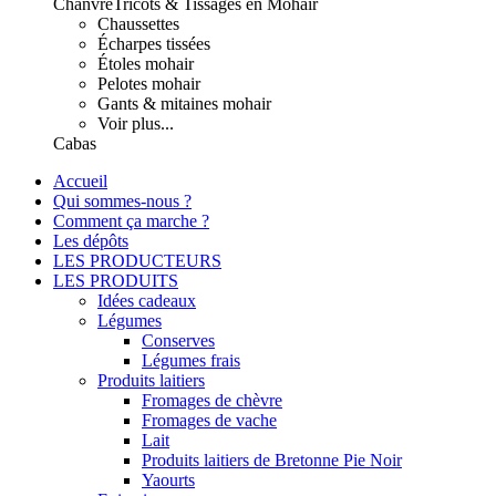
Chanvre
Tricots & Tissages en Mohair
Chaussettes
Écharpes tissées
Étoles mohair
Pelotes mohair
Gants & mitaines mohair
Voir plus...
Cabas
Accueil
Qui sommes-nous ?
Comment ça marche ?
Les dépôts
LES PRODUCTEURS
LES PRODUITS
Idées cadeaux
Légumes
Conserves
Légumes frais
Produits laitiers
Fromages de chèvre
Fromages de vache
Lait
Produits laitiers de Bretonne Pie Noir
Yaourts