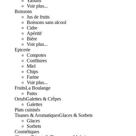
Yaourts
Voir plus...
Boissons
Jus de fruits
Boissons sans alcool
Cidre
Apéritif
Bière
Voir plus...
Epicerie
Compotes
Confitures
Miel
Chips
Farine
Voir plus...
Fruits
La Boulange
Pains
Oeufs
Galettes & Crêpes
Galettes
Plats cuisinés
Tisanes & Aromatiques
Glaces & Sorbets
Glaces
Sorbets
Cosmétiques