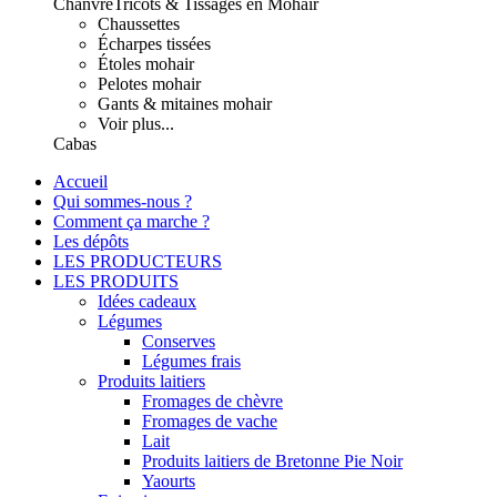
Chanvre
Tricots & Tissages en Mohair
Chaussettes
Écharpes tissées
Étoles mohair
Pelotes mohair
Gants & mitaines mohair
Voir plus...
Cabas
Accueil
Qui sommes-nous ?
Comment ça marche ?
Les dépôts
LES PRODUCTEURS
LES PRODUITS
Idées cadeaux
Légumes
Conserves
Légumes frais
Produits laitiers
Fromages de chèvre
Fromages de vache
Lait
Produits laitiers de Bretonne Pie Noir
Yaourts