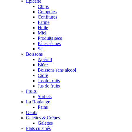
Epicerie
Chips
Compotes
Confitures
Farine
Huile
Miel
Produits secs
Pâtes sèches
Sel
Boissons
Apéritif
Bière
Boissons sans alcool
Cidre
Jus de fruits
Jus de fruits
Fruits
Sorbets
La Boulange
Pains
Oeufs
Galettes & Crêpes
Galettes
Plats cuisinés