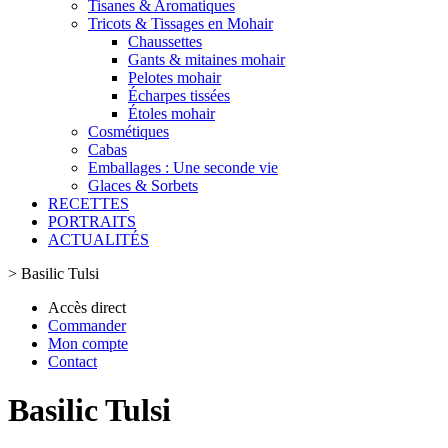
Tisanes & Aromatiques
Tricots & Tissages en Mohair
Chaussettes
Gants & mitaines mohair
Pelotes mohair
Écharpes tissées
Étoles mohair
Cosmétiques
Cabas
Emballages : Une seconde vie
Glaces & Sorbets
RECETTES
PORTRAITS
ACTUALITÉS
>
Basilic Tulsi
Accès direct
Commander
Mon compte
Contact
Basilic Tulsi