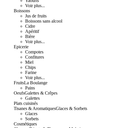
Yaourts
Voir plus...
Boissons
Jus de fruits
Boissons sans alcool
Cidre
Apéritif
Bière
Voir plus...
Epicerie
Compotes
Confitures
Miel
Chips
Farine
Voir plus...
Fruits
La Boulange
Pains
Oeufs
Galettes & Crêpes
Galettes
Plats cuisinés
Tisanes & Aromatiques
Glaces & Sorbets
Glaces
Sorbets
Cosmétiques