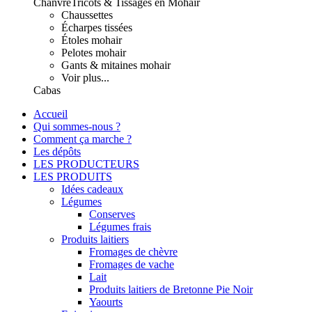
Chanvre
Tricots & Tissages en Mohair
Chaussettes
Écharpes tissées
Étoles mohair
Pelotes mohair
Gants & mitaines mohair
Voir plus...
Cabas
Accueil
Qui sommes-nous ?
Comment ça marche ?
Les dépôts
LES PRODUCTEURS
LES PRODUITS
Idées cadeaux
Légumes
Conserves
Légumes frais
Produits laitiers
Fromages de chèvre
Fromages de vache
Lait
Produits laitiers de Bretonne Pie Noir
Yaourts