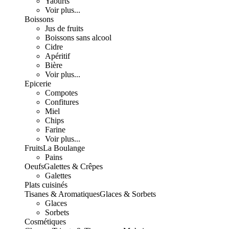
Yaourts
Voir plus...
Boissons
Jus de fruits
Boissons sans alcool
Cidre
Apéritif
Bière
Voir plus...
Epicerie
Compotes
Confitures
Miel
Chips
Farine
Voir plus...
Fruits
La Boulange
Pains
Oeufs
Galettes & Crêpes
Galettes
Plats cuisinés
Tisanes & Aromatiques
Glaces & Sorbets
Glaces
Sorbets
Cosmétiques