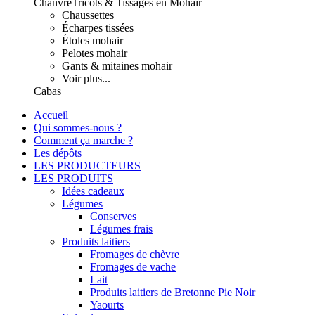
Chanvre
Tricots & Tissages en Mohair
Chaussettes
Écharpes tissées
Étoles mohair
Pelotes mohair
Gants & mitaines mohair
Voir plus...
Cabas
Accueil
Qui sommes-nous ?
Comment ça marche ?
Les dépôts
LES PRODUCTEURS
LES PRODUITS
Idées cadeaux
Légumes
Conserves
Légumes frais
Produits laitiers
Fromages de chèvre
Fromages de vache
Lait
Produits laitiers de Bretonne Pie Noir
Yaourts