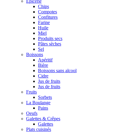
Epicerie
Chips
Compotes
Confitures
Farine
Huile
Miel
Produits secs
Pâtes sèches
Sel
Boissons
Apéritif
Bière
Boissons sans alcool
Cidre
Jus de fruits
Jus de fruits
Fruits
Sorbets
La Boulange
Pains
Oeufs
Galettes & Crêpes
Galettes
Plats cuisinés