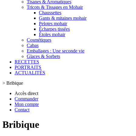
Tisanes & Aromatiques
Tricots & Tissages en Mohair
Chaussettes
Gants & mitaines mohair
Pelotes mohair
Écharpes tissées
Étoles mohair
Cosmétiques
Cabas
Emballages : Une seconde vie
Glaces & Sorbets
RECETTES
PORTRAITS
ACTUALITÉS
>
Bribique
Accès direct
Commander
Mon compte
Contact
Bribique