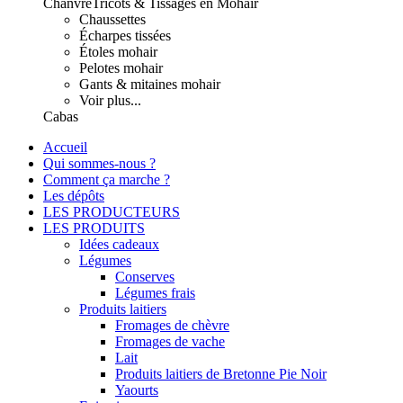
Chanvre
Tricots & Tissages en Mohair
Chaussettes
Écharpes tissées
Étoles mohair
Pelotes mohair
Gants & mitaines mohair
Voir plus...
Cabas
Accueil
Qui sommes-nous ?
Comment ça marche ?
Les dépôts
LES PRODUCTEURS
LES PRODUITS
Idées cadeaux
Légumes
Conserves
Légumes frais
Produits laitiers
Fromages de chèvre
Fromages de vache
Lait
Produits laitiers de Bretonne Pie Noir
Yaourts