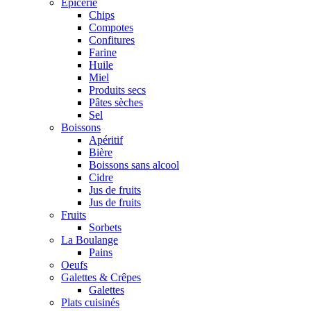
Epicerie
Chips
Compotes
Confitures
Farine
Huile
Miel
Produits secs
Pâtes sèches
Sel
Boissons
Apéritif
Bière
Boissons sans alcool
Cidre
Jus de fruits
Jus de fruits
Fruits
Sorbets
La Boulange
Pains
Oeufs
Galettes & Crêpes
Galettes
Plats cuisinés