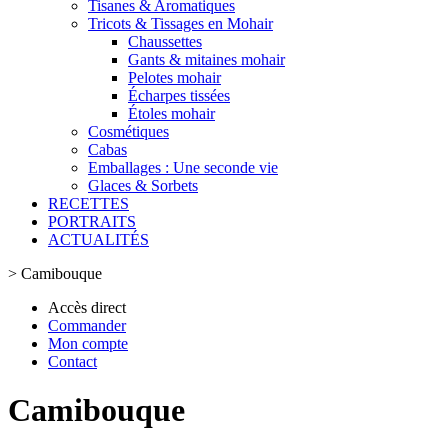
Tisanes & Aromatiques
Tricots & Tissages en Mohair
Chaussettes
Gants & mitaines mohair
Pelotes mohair
Écharpes tissées
Étoles mohair
Cosmétiques
Cabas
Emballages : Une seconde vie
Glaces & Sorbets
RECETTES
PORTRAITS
ACTUALITÉS
>
Camibouque
Accès direct
Commander
Mon compte
Contact
Camibouque