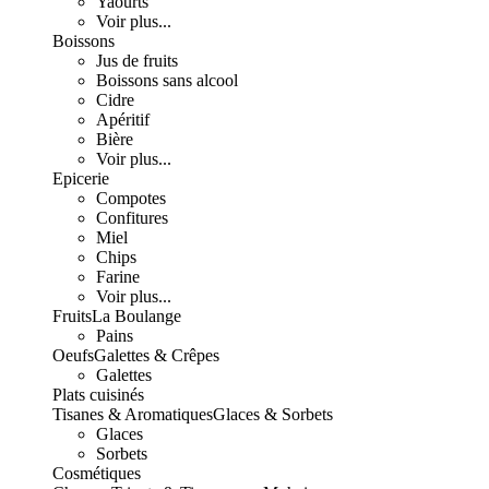
Yaourts
Voir plus...
Boissons
Jus de fruits
Boissons sans alcool
Cidre
Apéritif
Bière
Voir plus...
Epicerie
Compotes
Confitures
Miel
Chips
Farine
Voir plus...
Fruits
La Boulange
Pains
Oeufs
Galettes & Crêpes
Galettes
Plats cuisinés
Tisanes & Aromatiques
Glaces & Sorbets
Glaces
Sorbets
Cosmétiques