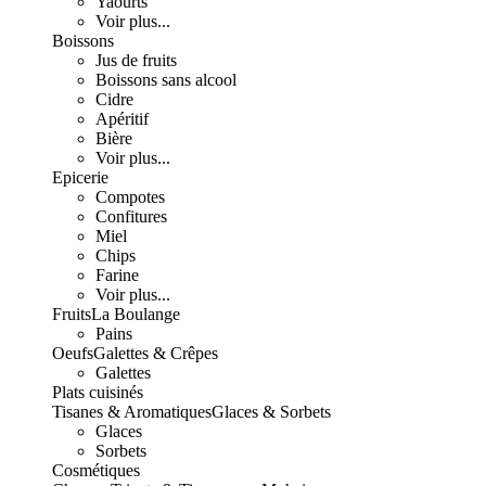
Yaourts
Voir plus...
Boissons
Jus de fruits
Boissons sans alcool
Cidre
Apéritif
Bière
Voir plus...
Epicerie
Compotes
Confitures
Miel
Chips
Farine
Voir plus...
Fruits
La Boulange
Pains
Oeufs
Galettes & Crêpes
Galettes
Plats cuisinés
Tisanes & Aromatiques
Glaces & Sorbets
Glaces
Sorbets
Cosmétiques