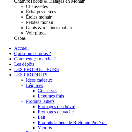
Chanvre
Tricots & Tissages en Mohair
Chaussettes
Écharpes tissées
Étoles mohair
Pelotes mohair
Gants & mitaines mohair
Voir plus...
Cabas
Accueil
Qui sommes-nous ?
Comment ça marche ?
Les dépôts
LES PRODUCTEURS
LES PRODUITS
Idées cadeaux
Légumes
Conserves
Légumes frais
Produits laitiers
Fromages de chèvre
Fromages de vache
Lait
Produits laitiers de Bretonne Pie Noir
Yaourts