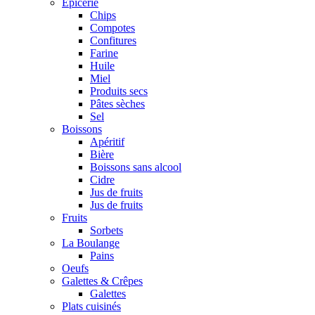
Epicerie
Chips
Compotes
Confitures
Farine
Huile
Miel
Produits secs
Pâtes sèches
Sel
Boissons
Apéritif
Bière
Boissons sans alcool
Cidre
Jus de fruits
Jus de fruits
Fruits
Sorbets
La Boulange
Pains
Oeufs
Galettes & Crêpes
Galettes
Plats cuisinés