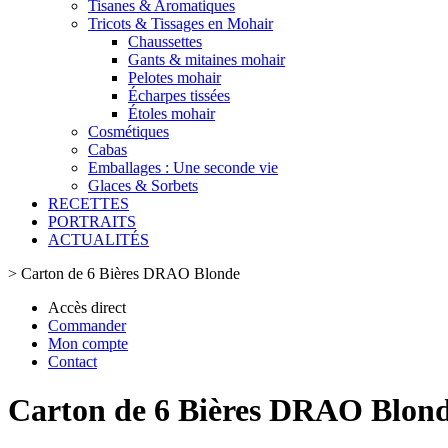
Tisanes & Aromatiques
Tricots & Tissages en Mohair
Chaussettes
Gants & mitaines mohair
Pelotes mohair
Écharpes tissées
Étoles mohair
Cosmétiques
Cabas
Emballages : Une seconde vie
Glaces & Sorbets
RECETTES
PORTRAITS
ACTUALITÉS
>
Carton de 6 Bières DRAO Blonde
Accès direct
Commander
Mon compte
Contact
Carton de 6 Bières DRAO Blon