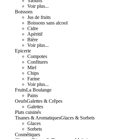
Yaourts
Voir plus...
Boissons
Jus de fruits
Boissons sans alcool
Cidre
Apéritif
Bière
Voir plus...
Epicerie
Compotes
Confitures
Miel
Chips
Farine
Voir plus...
Fruits
La Boulange
Pains
Oeufs
Galettes & Crêpes
Galettes
Plats cuisinés
Tisanes & Aromatiques
Glaces & Sorbets
Glaces
Sorbets
Cosmétiques