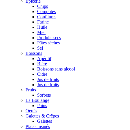
Epicerie
Chips
Compotes
Confitures
Farine
Huile
Miel
Produits secs
Pâtes sèches
Sel
Boissons
Apéritif
Bière
Boissons sans alcool
Cidre
Jus de fruits
Jus de fruits
Fruits
Sorbets
La Boulange
Pains
Oeufs
Galettes & Crêpes
Galettes
Plats cuisinés