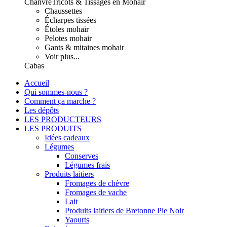
Chanvre
Tricots & Tissages en Mohair
Chaussettes
Écharpes tissées
Étoles mohair
Pelotes mohair
Gants & mitaines mohair
Voir plus...
Cabas
Accueil
Qui sommes-nous ?
Comment ça marche ?
Les dépôts
LES PRODUCTEURS
LES PRODUITS
Idées cadeaux
Légumes
Conserves
Légumes frais
Produits laitiers
Fromages de chèvre
Fromages de vache
Lait
Produits laitiers de Bretonne Pie Noir
Yaourts