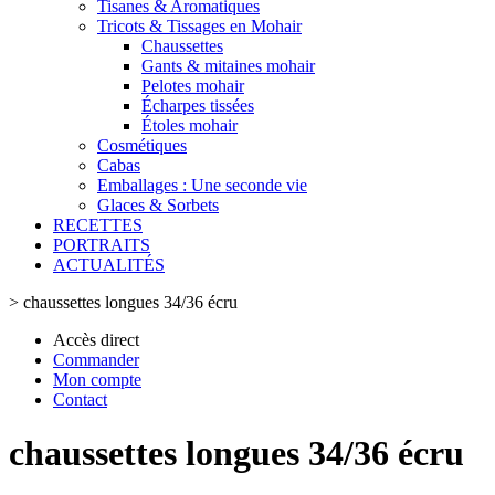
Tisanes & Aromatiques
Tricots & Tissages en Mohair
Chaussettes
Gants & mitaines mohair
Pelotes mohair
Écharpes tissées
Étoles mohair
Cosmétiques
Cabas
Emballages : Une seconde vie
Glaces & Sorbets
RECETTES
PORTRAITS
ACTUALITÉS
>
chaussettes longues 34/36 écru
Accès direct
Commander
Mon compte
Contact
chaussettes longues 34/36 écru