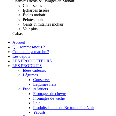
Chanvre
Tricots & Tissages en Mohair
Chaussettes
Écharpes tissées
Étoles mohair
Pelotes mohair
Gants & mitaines mohair
Voir plus...
Cabas
Accueil
Qui sommes-nous ?
Comment ça marche ?
Les dépôts
LES PRODUCTEURS
LES PRODUITS
Idées cadeaux
Légumes
Conserves
Légumes frais
Produits laitiers
Fromages de chèvre
Fromages de vache
Lait
Produits laitiers de Bretonne Pie Noir
Yaourts