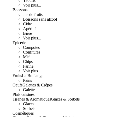
Yaourts
Voir plus...
Boissons
Jus de fruits
Boissons sans alcool
Cidre
Apéritif
Bière
Voir plus...
Epicerie
Compotes
Confitures
Miel
Chips
Farine
Voir plus...
Fruits
La Boulange
Pains
Oeufs
Galettes & Crêpes
Galettes
Plats cuisinés
Tisanes & Aromatiques
Glaces & Sorbets
Glaces
Sorbets
Cosmétiques