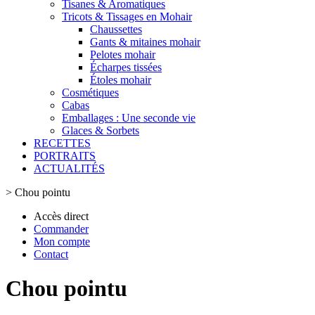
Tisanes & Aromatiques
Tricots & Tissages en Mohair
Chaussettes
Gants & mitaines mohair
Pelotes mohair
Écharpes tissées
Étoles mohair
Cosmétiques
Cabas
Emballages : Une seconde vie
Glaces & Sorbets
RECETTES
PORTRAITS
ACTUALITÉS
>
Chou pointu
Accès direct
Commander
Mon compte
Contact
Chou pointu