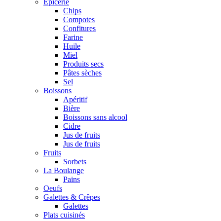
Epicerie
Chips
Compotes
Confitures
Farine
Huile
Miel
Produits secs
Pâtes sèches
Sel
Boissons
Apéritif
Bière
Boissons sans alcool
Cidre
Jus de fruits
Jus de fruits
Fruits
Sorbets
La Boulange
Pains
Oeufs
Galettes & Crêpes
Galettes
Plats cuisinés