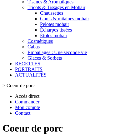
Tisanes & Aromatiques
Tricots & Tissages en Mohair
Chaussettes
Gants & mitaines mohair
Pelotes mohair
Écharpes tissées
Étoles mohair
Cosmétiques
Cabas
Emballages : Une seconde vie
Glaces & Sorbets
RECETTES
PORTRAITS
ACTUALITÉS
>
Coeur de porc
Accès direct
Commander
Mon compte
Contact
Coeur de porc