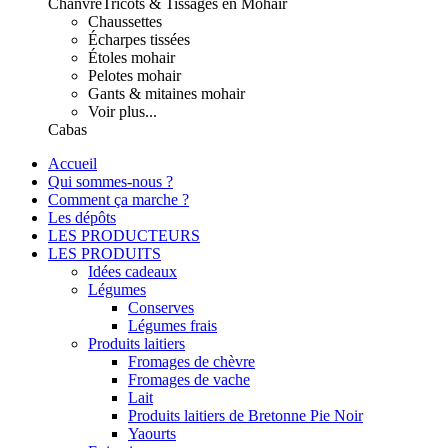
Chanvre
Tricots & Tissages en Mohair
Chaussettes
Écharpes tissées
Étoles mohair
Pelotes mohair
Gants & mitaines mohair
Voir plus...
Cabas
Accueil
Qui sommes-nous ?
Comment ça marche ?
Les dépôts
LES PRODUCTEURS
LES PRODUITS
Idées cadeaux
Légumes
Conserves
Légumes frais
Produits laitiers
Fromages de chèvre
Fromages de vache
Lait
Produits laitiers de Bretonne Pie Noir
Yaourts