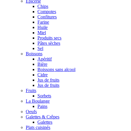
Epicerie
Chips
Compotes
Confitures
Farine
Huile
Miel
Produits secs
Pâtes sèches
Sel
Boissons
Apéritif
Bière
Boissons sans alcool
Cidre
Jus de fruits
Jus de fruits
Fruits
Sorbets
La Boulange
Pains
Oeufs
Galettes & Crêpes
Galettes
Plats cuisinés