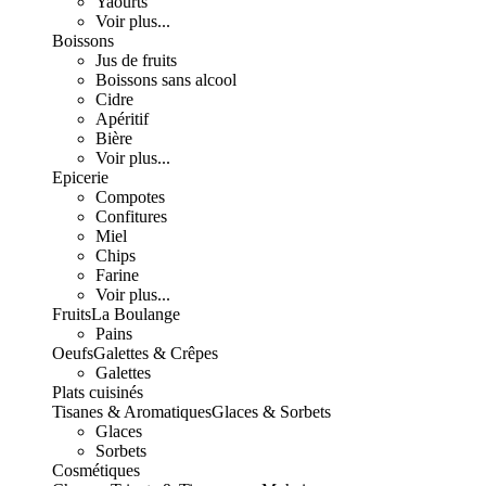
Yaourts
Voir plus...
Boissons
Jus de fruits
Boissons sans alcool
Cidre
Apéritif
Bière
Voir plus...
Epicerie
Compotes
Confitures
Miel
Chips
Farine
Voir plus...
Fruits
La Boulange
Pains
Oeufs
Galettes & Crêpes
Galettes
Plats cuisinés
Tisanes & Aromatiques
Glaces & Sorbets
Glaces
Sorbets
Cosmétiques