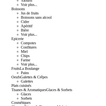
Yaourts
Voir plus...
Boissons
Jus de fruits
Boissons sans alcool
Cidre
Apéritif
Bière
Voir plus...
Epicerie
Compotes
Confitures
Miel
Chips
Farine
Voir plus...
Fruits
La Boulange
Pains
Oeufs
Galettes & Crêpes
Galettes
Plats cuisinés
Tisanes & Aromatiques
Glaces & Sorbets
Glaces
Sorbets
Cosmétiques