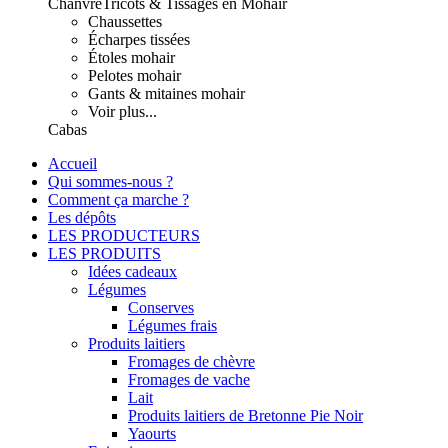
Chanvre
Tricots & Tissages en Mohair
Chaussettes
Écharpes tissées
Étoles mohair
Pelotes mohair
Gants & mitaines mohair
Voir plus...
Cabas
Accueil
Qui sommes-nous ?
Comment ça marche ?
Les dépôts
LES PRODUCTEURS
LES PRODUITS
Idées cadeaux
Légumes
Conserves
Légumes frais
Produits laitiers
Fromages de chèvre
Fromages de vache
Lait
Produits laitiers de Bretonne Pie Noir
Yaourts