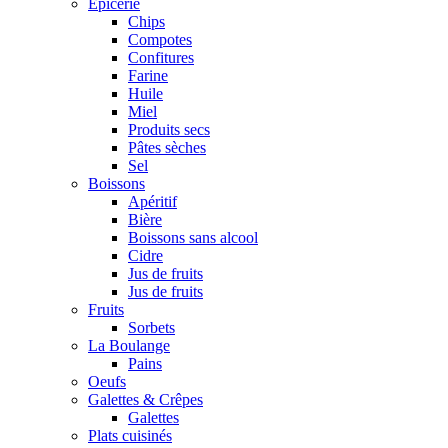
Epicerie
Chips
Compotes
Confitures
Farine
Huile
Miel
Produits secs
Pâtes sèches
Sel
Boissons
Apéritif
Bière
Boissons sans alcool
Cidre
Jus de fruits
Jus de fruits
Fruits
Sorbets
La Boulange
Pains
Oeufs
Galettes & Crêpes
Galettes
Plats cuisinés