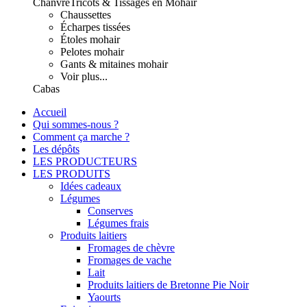
Chanvre
Tricots & Tissages en Mohair
Chaussettes
Écharpes tissées
Étoles mohair
Pelotes mohair
Gants & mitaines mohair
Voir plus...
Cabas
Accueil
Qui sommes-nous ?
Comment ça marche ?
Les dépôts
LES PRODUCTEURS
LES PRODUITS
Idées cadeaux
Légumes
Conserves
Légumes frais
Produits laitiers
Fromages de chèvre
Fromages de vache
Lait
Produits laitiers de Bretonne Pie Noir
Yaourts