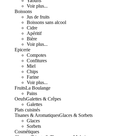
Yaourts
Voir plus...
Boissons
Jus de fruits
Boissons sans alcool
Cidre
Apéritif
Bière
Voir plus...
Epicerie
Compotes
Confitures
Miel
Chips
Farine
Voir plus...
Fruits
La Boulange
Pains
Oeufs
Galettes & Crêpes
Galettes
Plats cuisinés
Tisanes & Aromatiques
Glaces & Sorbets
Glaces
Sorbets
Cosmétiques