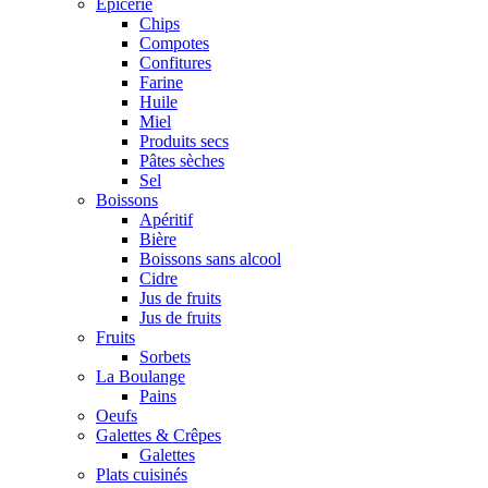
Epicerie
Chips
Compotes
Confitures
Farine
Huile
Miel
Produits secs
Pâtes sèches
Sel
Boissons
Apéritif
Bière
Boissons sans alcool
Cidre
Jus de fruits
Jus de fruits
Fruits
Sorbets
La Boulange
Pains
Oeufs
Galettes & Crêpes
Galettes
Plats cuisinés