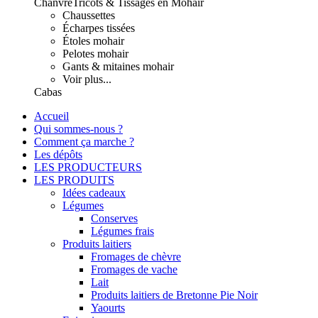
Chanvre
Tricots & Tissages en Mohair
Chaussettes
Écharpes tissées
Étoles mohair
Pelotes mohair
Gants & mitaines mohair
Voir plus...
Cabas
Accueil
Qui sommes-nous ?
Comment ça marche ?
Les dépôts
LES PRODUCTEURS
LES PRODUITS
Idées cadeaux
Légumes
Conserves
Légumes frais
Produits laitiers
Fromages de chèvre
Fromages de vache
Lait
Produits laitiers de Bretonne Pie Noir
Yaourts