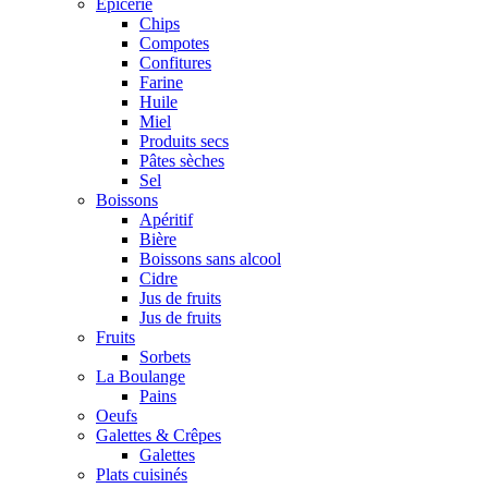
Epicerie
Chips
Compotes
Confitures
Farine
Huile
Miel
Produits secs
Pâtes sèches
Sel
Boissons
Apéritif
Bière
Boissons sans alcool
Cidre
Jus de fruits
Jus de fruits
Fruits
Sorbets
La Boulange
Pains
Oeufs
Galettes & Crêpes
Galettes
Plats cuisinés