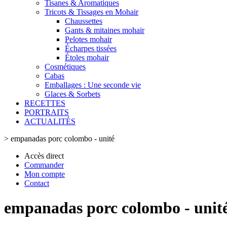
Tisanes & Aromatiques
Tricots & Tissages en Mohair
Chaussettes
Gants & mitaines mohair
Pelotes mohair
Écharpes tissées
Étoles mohair
Cosmétiques
Cabas
Emballages : Une seconde vie
Glaces & Sorbets
RECETTES
PORTRAITS
ACTUALITÉS
>
empanadas porc colombo - unité
Accès direct
Commander
Mon compte
Contact
empanadas porc colombo - unit