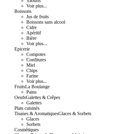
Yaourts
Voir plus...
Boissons
Jus de fruits
Boissons sans alcool
Cidre
Apéritif
Bière
Voir plus...
Epicerie
Compotes
Confitures
Miel
Chips
Farine
Voir plus...
Fruits
La Boulange
Pains
Oeufs
Galettes & Crêpes
Galettes
Plats cuisinés
Tisanes & Aromatiques
Glaces & Sorbets
Glaces
Sorbets
Cosmétiques