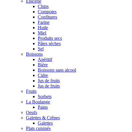
Epicerie
Chips
Compotes
Confitures
Farine
Huile
Miel
Produits secs
Pâtes sèches
Sel
Boissons
Apéritif
Bière
Boissons sans alcool
Cidre
Jus de fruits
Jus de fruits
Fruits
Sorbets
La Boulange
Pains
Oeufs
Galettes & Crêpes
Galettes
Plats cuisinés