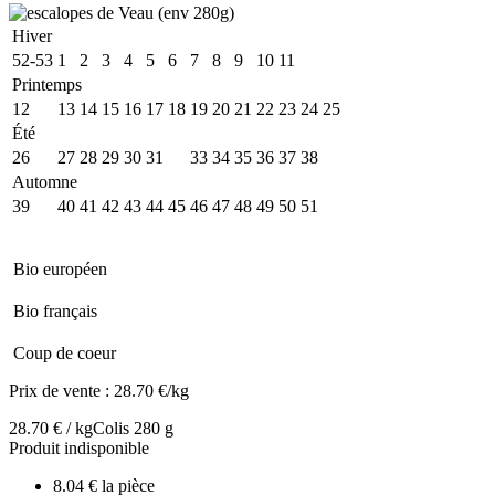
Hiver
52-53
1
2
3
4
5
6
7
8
9
10
11
Printemps
12
13
14
15
16
17
18
19
20
21
22
23
24
25
Été
26
27
28
29
30
31
32
33
34
35
36
37
38
Automne
39
40
41
42
43
44
45
46
47
48
49
50
51
Bio européen
Bio français
Coup de coeur
Prix de vente :
28.70 €/kg
28.70 € / kg
Colis 280 g
Produit indisponible
8.04 € la pièce