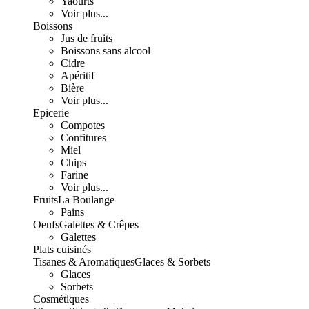
Yaourts
Voir plus...
Boissons
Jus de fruits
Boissons sans alcool
Cidre
Apéritif
Bière
Voir plus...
Epicerie
Compotes
Confitures
Miel
Chips
Farine
Voir plus...
Fruits
La Boulange
Pains
Oeufs
Galettes & Crêpes
Galettes
Plats cuisinés
Tisanes & Aromatiques
Glaces & Sorbets
Glaces
Sorbets
Cosmétiques