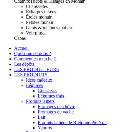
Chanvre
Tricots & Tissages en Mohair
Chaussettes
Écharpes tissées
Étoles mohair
Pelotes mohair
Gants & mitaines mohair
Voir plus...
Cabas
Accueil
Qui sommes-nous ?
Comment ça marche ?
Les dépôts
LES PRODUCTEURS
LES PRODUITS
Idées cadeaux
Légumes
Conserves
Légumes frais
Produits laitiers
Fromages de chèvre
Fromages de vache
Lait
Produits laitiers de Bretonne Pie Noir
Yaourts