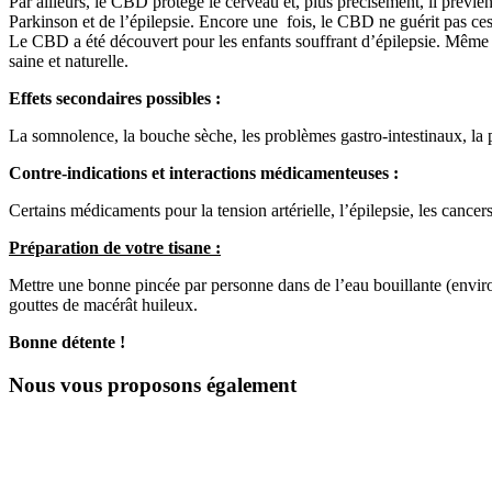
Par ailleurs, le CBD protège le cerveau et, plus précisément, il prévien
Parkinson et de l’épilepsie. Encore une fois, le CBD ne guérit pas ces
Le CBD a été découvert pour les enfants souffrant d’épilepsie. Même
saine et naturelle.
Effets secondaires possibles :
La somnolence, la bouche sèche, les problèmes gastro-intestinaux, la pe
Contre-indications et interactions médicamenteuses :
Certains médicaments pour la tension artérielle, l’épilepsie, les cance
Préparation de votre tisane :
Mettre une bonne pincée par personne dans de l’eau bouillante (enviro
gouttes de macérât huileux.
Bonne détente !
Nous vous proposons également