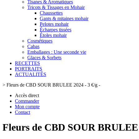
Tisanes & Aromatiques
Tricots & Tissages en Mohair
Chaussettes
Gants & mitaines mohair
Pelotes mohair
Écharpes tissées
Étoles mohair
Cosmétiques
Cabas
Emballages : Une seconde vie
Glaces & Sorbets
RECETTES
PORTRAITS
ACTUALITÉS
>
Fleurs de CBD SOUR BRULEE 2024 - 3 €/g -
Accès direct
Commander
Mon compte
Contact
Fleurs de CBD SOUR BRULEE 20