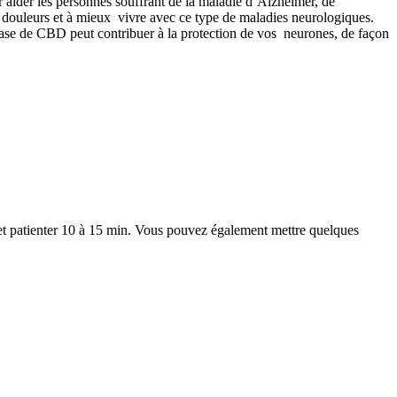
our aider les personnes souffrant de la maladie d’Alzheimer, de
es douleurs et à mieux vivre avec ce type de maladies neurologiques.
ase de CBD peut contribuer à la protection de vos neurones, de façon
) et patienter 10 à 15 min. Vous pouvez également mettre quelques