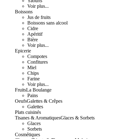
Yaourts
Voir plus...
Boissons
Jus de fruits
Boissons sans alcool
Cidre
Apéritif
Bière
Voir plus...
Epicerie
Compotes
Confitures
Miel
Chips
Farine
Voir plus...
Fruits
La Boulange
Pains
Oeufs
Galettes & Crêpes
Galettes
Plats cuisinés
Tisanes & Aromatiques
Glaces & Sorbets
Glaces
Sorbets
Cosmétiques