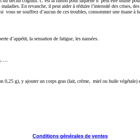
t du déclin cognitif. C’est la raison pour laquelle il peut être utilisé p
 maladies. En revanche, il peut aider à réduire l’intensité des crises, d
 si vous ne souffrez d’aucun de ces troubles, consommer une tisane à b
rte d’appétit, la sensation de fatigue, les nausées.
rs, …
n 0,25 g), y ajouter un corps gras (lait, crème, miel ou huile végétale
Conditions générales de ventes