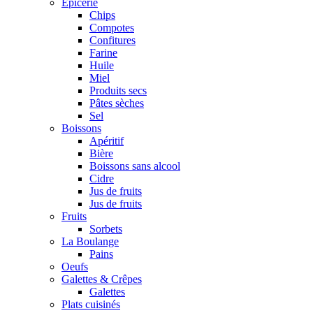
Epicerie
Chips
Compotes
Confitures
Farine
Huile
Miel
Produits secs
Pâtes sèches
Sel
Boissons
Apéritif
Bière
Boissons sans alcool
Cidre
Jus de fruits
Jus de fruits
Fruits
Sorbets
La Boulange
Pains
Oeufs
Galettes & Crêpes
Galettes
Plats cuisinés