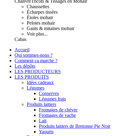
Chanvre
Tricots & Tissages en Mohair
Chaussettes
Écharpes tissées
Étoles mohair
Pelotes mohair
Gants & mitaines mohair
Voir plus...
Cabas
Accueil
Qui sommes-nous ?
Comment ça marche ?
Les dépôts
LES PRODUCTEURS
LES PRODUITS
Idées cadeaux
Légumes
Conserves
Légumes frais
Produits laitiers
Fromages de chèvre
Fromages de vache
Lait
Produits laitiers de Bretonne Pie Noir
Yaourts