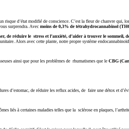
un risque d’état modifié de conscience. C’est la fleur de chanvre qui, lo
 vous surprendra. Avec
moins de 0,3% de
tétrahydrocannabinol (
TH
er, de r
éduire le stress et l’anxiété,
d’aider à trouver le sommeil, 
itaire. Alors avec cette plante, notre propre système endocannabinoïd
 osseuses ainsi que pour les problèmes de rhumatismes que le
CBG (Can
lures d’estomac, de réduire les reflux acides, de faire une détox et d’évi
es liés à certaines maladies telles que la sclérose en plaques, l’arthrite