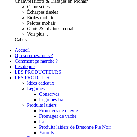
Chanvre
Tricots & Tissages en Mohair
Chaussettes
Écharpes tissées
Étoles mohair
Pelotes mohair
Gants & mitaines mohair
Voir plus...
Cabas
Accueil
Qui sommes-nous ?
Comment ça marche ?
Les dépôts
LES PRODUCTEURS
LES PRODUITS
Idées cadeaux
Légumes
Conserves
Légumes frais
Produits laitiers
Fromages de chèvre
Fromages de vache
Lait
Produits laitiers de Bretonne Pie Noir
Yaourts