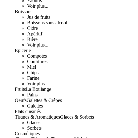
Yaourts
Voir plus...
Boissons
Jus de fruits
Boissons sans alcool
Cidre
Apéritif
Bière
Voir plus...
Epicerie
Compotes
Confitures
Miel
Chips
Farine
Voir plus...
Fruits
La Boulange
Pains
Oeufs
Galettes & Crêpes
Galettes
Plats cuisinés
Tisanes & Aromatiques
Glaces & Sorbets
Glaces
Sorbets
Cosmétiques