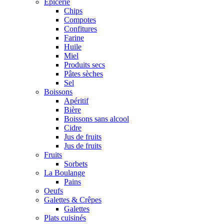
Epicerie
Chips
Compotes
Confitures
Farine
Huile
Miel
Produits secs
Pâtes sèches
Sel
Boissons
Apéritif
Bière
Boissons sans alcool
Cidre
Jus de fruits
Jus de fruits
Fruits
Sorbets
La Boulange
Pains
Oeufs
Galettes & Crêpes
Galettes
Plats cuisinés