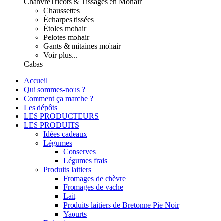
Chanvre
Tricots & Tissages en Mohair
Chaussettes
Écharpes tissées
Étoles mohair
Pelotes mohair
Gants & mitaines mohair
Voir plus...
Cabas
Accueil
Qui sommes-nous ?
Comment ça marche ?
Les dépôts
LES PRODUCTEURS
LES PRODUITS
Idées cadeaux
Légumes
Conserves
Légumes frais
Produits laitiers
Fromages de chèvre
Fromages de vache
Lait
Produits laitiers de Bretonne Pie Noir
Yaourts