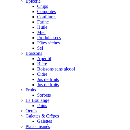
Epicerie
Chips
Compotes
Confitures
Farine
Huile
Miel
Produits secs
Pâtes sèches
Sel
Boissons
Apéritif
Bière
Boissons sans alcool
Cidre
Jus de fruits
Jus de fruits
Fruits
Sorbets
La Boulange
Pains
Oeufs
Galettes & Crêpes
Galettes
Plats cuisinés