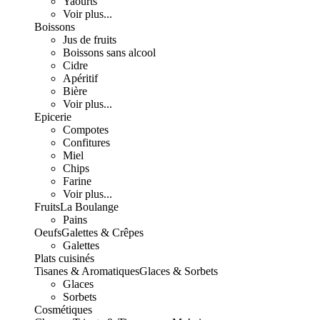
Yaourts
Voir plus...
Boissons
Jus de fruits
Boissons sans alcool
Cidre
Apéritif
Bière
Voir plus...
Epicerie
Compotes
Confitures
Miel
Chips
Farine
Voir plus...
Fruits
La Boulange
Pains
Oeufs
Galettes & Crêpes
Galettes
Plats cuisinés
Tisanes & Aromatiques
Glaces & Sorbets
Glaces
Sorbets
Cosmétiques