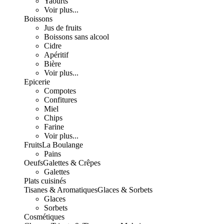
Yaourts
Voir plus...
Boissons
Jus de fruits
Boissons sans alcool
Cidre
Apéritif
Bière
Voir plus...
Epicerie
Compotes
Confitures
Miel
Chips
Farine
Voir plus...
Fruits
La Boulange
Pains
Oeufs
Galettes & Crêpes
Galettes
Plats cuisinés
Tisanes & Aromatiques
Glaces & Sorbets
Glaces
Sorbets
Cosmétiques