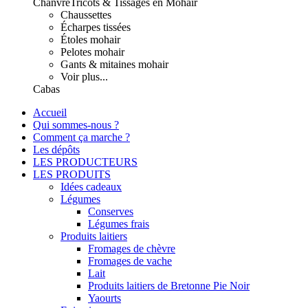
Chanvre
Tricots & Tissages en Mohair
Chaussettes
Écharpes tissées
Étoles mohair
Pelotes mohair
Gants & mitaines mohair
Voir plus...
Cabas
Accueil
Qui sommes-nous ?
Comment ça marche ?
Les dépôts
LES PRODUCTEURS
LES PRODUITS
Idées cadeaux
Légumes
Conserves
Légumes frais
Produits laitiers
Fromages de chèvre
Fromages de vache
Lait
Produits laitiers de Bretonne Pie Noir
Yaourts