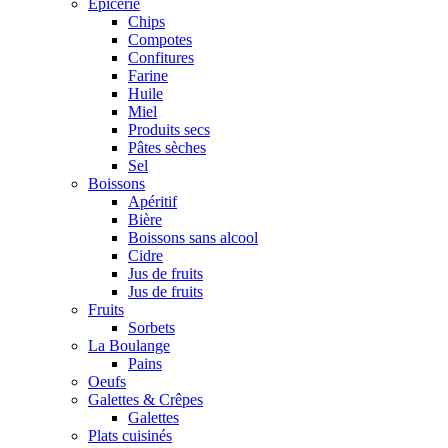
Epicerie
Chips
Compotes
Confitures
Farine
Huile
Miel
Produits secs
Pâtes sèches
Sel
Boissons
Apéritif
Bière
Boissons sans alcool
Cidre
Jus de fruits
Jus de fruits
Fruits
Sorbets
La Boulange
Pains
Oeufs
Galettes & Crêpes
Galettes
Plats cuisinés