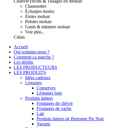
Chanvre
Tricots & Tissages en Mohair
Chaussettes
Écharpes tissées
Étoles mohair
Pelotes mohair
Gants & mitaines mohair
Voir plus...
Cabas
Accueil
Qui sommes-nous ?
Comment ça marche ?
Les dépôts
LES PRODUCTEURS
LES PRODUITS
Idées cadeaux
Légumes
Conserves
Légumes frais
Produits laitiers
Fromages de chèvre
Fromages de vache
Lait
Produits laitiers de Bretonne Pie Noir
Yaourts