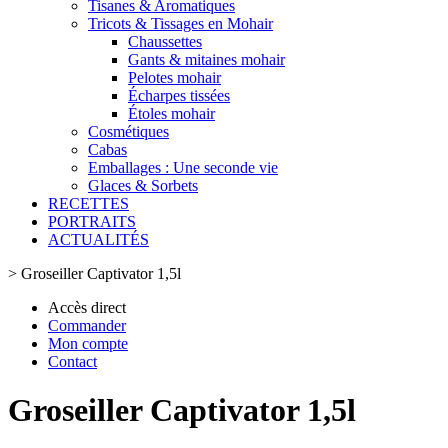
Tisanes & Aromatiques
Tricots & Tissages en Mohair
Chaussettes
Gants & mitaines mohair
Pelotes mohair
Écharpes tissées
Étoles mohair
Cosmétiques
Cabas
Emballages : Une seconde vie
Glaces & Sorbets
RECETTES
PORTRAITS
ACTUALITÉS
>
Groseiller Captivator 1,5l
Accès direct
Commander
Mon compte
Contact
Groseiller Captivator 1,5l