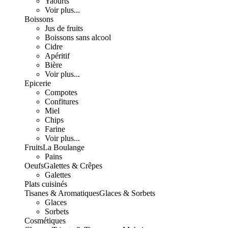
Yaourts
Voir plus...
Boissons
Jus de fruits
Boissons sans alcool
Cidre
Apéritif
Bière
Voir plus...
Epicerie
Compotes
Confitures
Miel
Chips
Farine
Voir plus...
Fruits
La Boulange
Pains
Oeufs
Galettes & Crêpes
Galettes
Plats cuisinés
Tisanes & Aromatiques
Glaces & Sorbets
Glaces
Sorbets
Cosmétiques