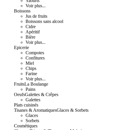
Yaourts
Voir plus...
Boissons
Jus de fruits
Boissons sans alcool
Cidre
Apéritif
Bière
Voir plus...
Epicerie
Compotes
Confitures
Miel
Chips
Farine
Voir plus...
Fruits
La Boulange
Pains
Oeufs
Galettes & Crêpes
Galettes
Plats cuisinés
Tisanes & Aromatiques
Glaces & Sorbets
Glaces
Sorbets
Cosmétiques