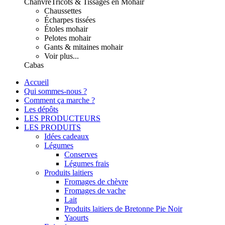
Chanvre
Tricots & Tissages en Mohair
Chaussettes
Écharpes tissées
Étoles mohair
Pelotes mohair
Gants & mitaines mohair
Voir plus...
Cabas
Accueil
Qui sommes-nous ?
Comment ça marche ?
Les dépôts
LES PRODUCTEURS
LES PRODUITS
Idées cadeaux
Légumes
Conserves
Légumes frais
Produits laitiers
Fromages de chèvre
Fromages de vache
Lait
Produits laitiers de Bretonne Pie Noir
Yaourts