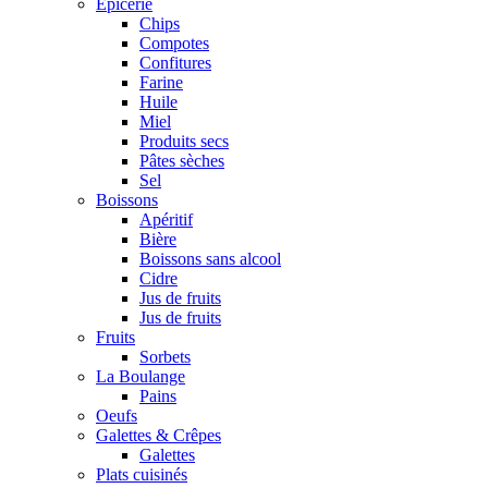
Epicerie
Chips
Compotes
Confitures
Farine
Huile
Miel
Produits secs
Pâtes sèches
Sel
Boissons
Apéritif
Bière
Boissons sans alcool
Cidre
Jus de fruits
Jus de fruits
Fruits
Sorbets
La Boulange
Pains
Oeufs
Galettes & Crêpes
Galettes
Plats cuisinés