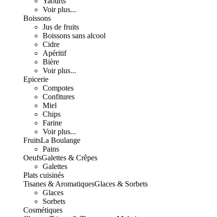
Yaourts
Voir plus...
Boissons
Jus de fruits
Boissons sans alcool
Cidre
Apéritif
Bière
Voir plus...
Epicerie
Compotes
Confitures
Miel
Chips
Farine
Voir plus...
Fruits
La Boulange
Pains
Oeufs
Galettes & Crêpes
Galettes
Plats cuisinés
Tisanes & Aromatiques
Glaces & Sorbets
Glaces
Sorbets
Cosmétiques