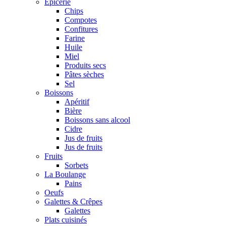
Epicerie
Chips
Compotes
Confitures
Farine
Huile
Miel
Produits secs
Pâtes sèches
Sel
Boissons
Apéritif
Bière
Boissons sans alcool
Cidre
Jus de fruits
Jus de fruits
Fruits
Sorbets
La Boulange
Pains
Oeufs
Galettes & Crêpes
Galettes
Plats cuisinés