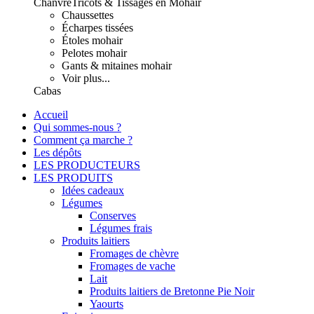
Chanvre
Tricots & Tissages en Mohair
Chaussettes
Écharpes tissées
Étoles mohair
Pelotes mohair
Gants & mitaines mohair
Voir plus...
Cabas
Accueil
Qui sommes-nous ?
Comment ça marche ?
Les dépôts
LES PRODUCTEURS
LES PRODUITS
Idées cadeaux
Légumes
Conserves
Légumes frais
Produits laitiers
Fromages de chèvre
Fromages de vache
Lait
Produits laitiers de Bretonne Pie Noir
Yaourts