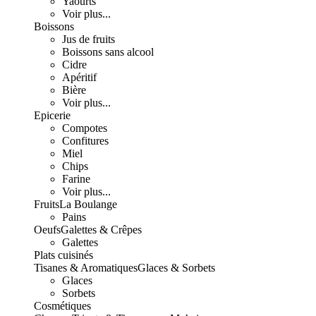
Yaourts
Voir plus...
Boissons
Jus de fruits
Boissons sans alcool
Cidre
Apéritif
Bière
Voir plus...
Epicerie
Compotes
Confitures
Miel
Chips
Farine
Voir plus...
Fruits
La Boulange
Pains
Oeufs
Galettes & Crêpes
Galettes
Plats cuisinés
Tisanes & Aromatiques
Glaces & Sorbets
Glaces
Sorbets
Cosmétiques