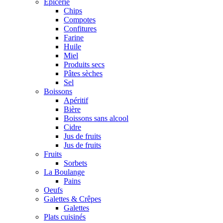
Epicerie
Chips
Compotes
Confitures
Farine
Huile
Miel
Produits secs
Pâtes sèches
Sel
Boissons
Apéritif
Bière
Boissons sans alcool
Cidre
Jus de fruits
Jus de fruits
Fruits
Sorbets
La Boulange
Pains
Oeufs
Galettes & Crêpes
Galettes
Plats cuisinés