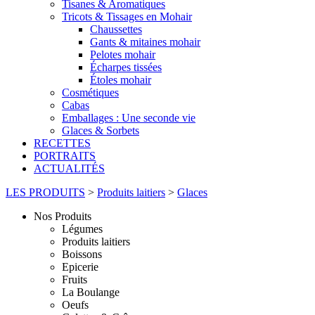
Tisanes & Aromatiques
Tricots & Tissages en Mohair
Chaussettes
Gants & mitaines mohair
Pelotes mohair
Écharpes tissées
Étoles mohair
Cosmétiques
Cabas
Emballages : Une seconde vie
Glaces & Sorbets
RECETTES
PORTRAITS
ACTUALITÉS
LES PRODUITS
>
Produits laitiers
>
Glaces
Nos Produits
Légumes
Produits laitiers
Boissons
Epicerie
Fruits
La Boulange
Oeufs