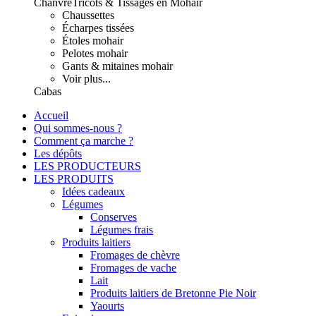
Chanvre
Tricots & Tissages en Mohair
Chaussettes
Écharpes tissées
Étoles mohair
Pelotes mohair
Gants & mitaines mohair
Voir plus...
Cabas
Accueil
Qui sommes-nous ?
Comment ça marche ?
Les dépôts
LES PRODUCTEURS
LES PRODUITS
Idées cadeaux
Légumes
Conserves
Légumes frais
Produits laitiers
Fromages de chèvre
Fromages de vache
Lait
Produits laitiers de Bretonne Pie Noir
Yaourts