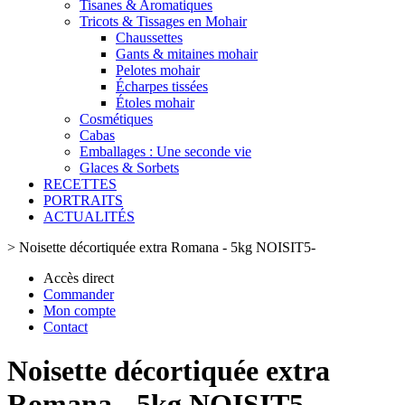
Tisanes & Aromatiques
Tricots & Tissages en Mohair
Chaussettes
Gants & mitaines mohair
Pelotes mohair
Écharpes tissées
Étoles mohair
Cosmétiques
Cabas
Emballages : Une seconde vie
Glaces & Sorbets
RECETTES
PORTRAITS
ACTUALITÉS
>
Noisette décortiquée extra Romana - 5kg NOISIT5-
Accès direct
Commander
Mon compte
Contact
Noisette décortiquée extra
Romana - 5kg NOISIT5-