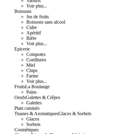
Yaourts
Voir plus...
Boissons
Jus de fruits
Boissons sans alcool
Cidre
Apéritif
Bière
Voir plus...
Epicerie
Compotes
Confitures
Miel
Chips
Farine
Voir plus...
Fruits
La Boulange
Pains
Oeufs
Galettes & Crêpes
Galettes
Plats cuisinés
Tisanes & Aromatiques
Glaces & Sorbets
Glaces
Sorbets
Cosmétiques