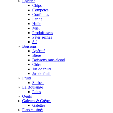
Epicerie
Chips
Compotes
Confitures
Farine
Huile
Miel
Produits secs
Pâtes sèches
Sel
Boissons
Apéritif
Bière
Boissons sans alcool
Cidre
Jus de fruits
Jus de fruits
Fruits
Sorbets
La Boulange
Pains
Oeufs
Galettes & Crêpes
Galettes
Plats cuisinés