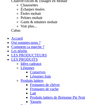
Chanvre
Tricots & Tissages en Mohair
Chaussettes
Écharpes tissées
Étoles mohair
Pelotes mohair
Gants & mitaines mohair
Voir plus...
Cabas
Accueil
Qui sommes-nous ?
Comment ça marche ?
Les dépôts
LES PRODUCTEURS
LES PRODUITS
Idées cadeaux
Légumes
Conserves
Légumes frais
Produits laitiers
Fromages de chèvre
Fromages de vache
Lait
Produits laitiers de Bretonne Pie Noir
Yaourts