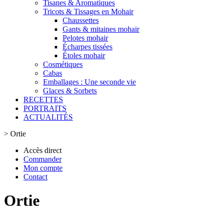
Tisanes & Aromatiques
Tricots & Tissages en Mohair
Chaussettes
Gants & mitaines mohair
Pelotes mohair
Écharpes tissées
Étoles mohair
Cosmétiques
Cabas
Emballages : Une seconde vie
Glaces & Sorbets
RECETTES
PORTRAITS
ACTUALITÉS
>
Ortie
Accès direct
Commander
Mon compte
Contact
Ortie