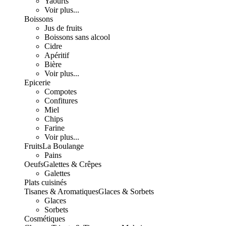
Yaourts
Voir plus...
Boissons
Jus de fruits
Boissons sans alcool
Cidre
Apéritif
Bière
Voir plus...
Epicerie
Compotes
Confitures
Miel
Chips
Farine
Voir plus...
Fruits
La Boulange
Pains
Oeufs
Galettes & Crêpes
Galettes
Plats cuisinés
Tisanes & Aromatiques
Glaces & Sorbets
Glaces
Sorbets
Cosmétiques