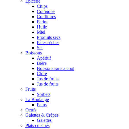
Epicerie
Chips
Compotes
Confitures
Farine
Huile
Miel
Produits secs
Pâtes sèches
Sel
Boissons
Apéritif
Bière
Boissons sans alcool
Cidre
Jus de fruits
Jus de fruits
Fruits
Sorbets
La Boulange
Pains
Oeufs
Galettes & Crêpes
Galettes
Plats cuisinés