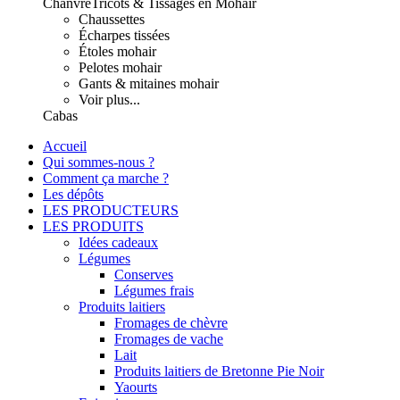
Chanvre
Tricots & Tissages en Mohair
Chaussettes
Écharpes tissées
Étoles mohair
Pelotes mohair
Gants & mitaines mohair
Voir plus...
Cabas
Accueil
Qui sommes-nous ?
Comment ça marche ?
Les dépôts
LES PRODUCTEURS
LES PRODUITS
Idées cadeaux
Légumes
Conserves
Légumes frais
Produits laitiers
Fromages de chèvre
Fromages de vache
Lait
Produits laitiers de Bretonne Pie Noir
Yaourts