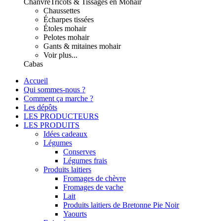
Chanvre
Tricots & Tissages en Mohair
Chaussettes
Écharpes tissées
Étoles mohair
Pelotes mohair
Gants & mitaines mohair
Voir plus...
Cabas
Accueil
Qui sommes-nous ?
Comment ça marche ?
Les dépôts
LES PRODUCTEURS
LES PRODUITS
Idées cadeaux
Légumes
Conserves
Légumes frais
Produits laitiers
Fromages de chèvre
Fromages de vache
Lait
Produits laitiers de Bretonne Pie Noir
Yaourts