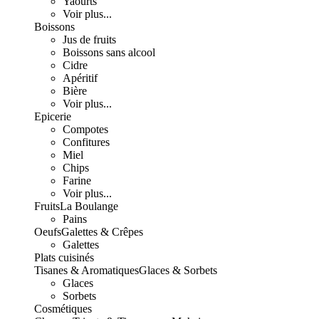
Yaourts
Voir plus...
Boissons
Jus de fruits
Boissons sans alcool
Cidre
Apéritif
Bière
Voir plus...
Epicerie
Compotes
Confitures
Miel
Chips
Farine
Voir plus...
Fruits
La Boulange
Pains
Oeufs
Galettes & Crêpes
Galettes
Plats cuisinés
Tisanes & Aromatiques
Glaces & Sorbets
Glaces
Sorbets
Cosmétiques