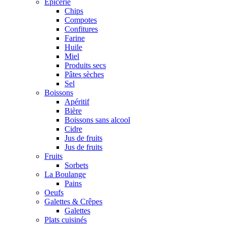
Epicerie
Chips
Compotes
Confitures
Farine
Huile
Miel
Produits secs
Pâtes sèches
Sel
Boissons
Apéritif
Bière
Boissons sans alcool
Cidre
Jus de fruits
Jus de fruits
Fruits
Sorbets
La Boulange
Pains
Oeufs
Galettes & Crêpes
Galettes
Plats cuisinés