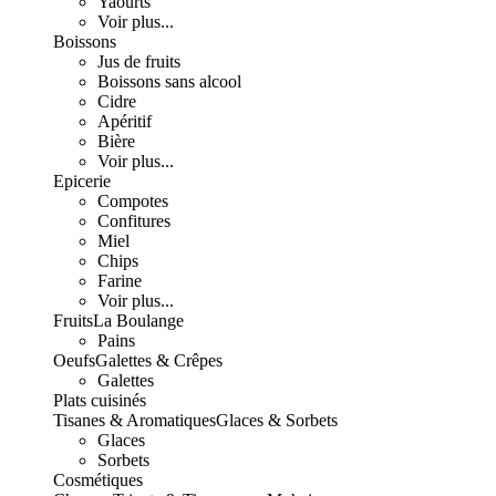
Yaourts
Voir plus...
Boissons
Jus de fruits
Boissons sans alcool
Cidre
Apéritif
Bière
Voir plus...
Epicerie
Compotes
Confitures
Miel
Chips
Farine
Voir plus...
Fruits
La Boulange
Pains
Oeufs
Galettes & Crêpes
Galettes
Plats cuisinés
Tisanes & Aromatiques
Glaces & Sorbets
Glaces
Sorbets
Cosmétiques