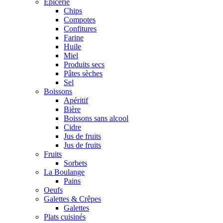
Epicerie
Chips
Compotes
Confitures
Farine
Huile
Miel
Produits secs
Pâtes sèches
Sel
Boissons
Apéritif
Bière
Boissons sans alcool
Cidre
Jus de fruits
Jus de fruits
Fruits
Sorbets
La Boulange
Pains
Oeufs
Galettes & Crêpes
Galettes
Plats cuisinés