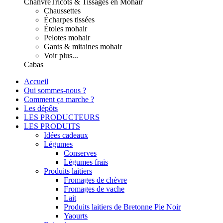
Chanvre
Tricots & Tissages en Mohair
Chaussettes
Écharpes tissées
Étoles mohair
Pelotes mohair
Gants & mitaines mohair
Voir plus...
Cabas
Accueil
Qui sommes-nous ?
Comment ça marche ?
Les dépôts
LES PRODUCTEURS
LES PRODUITS
Idées cadeaux
Légumes
Conserves
Légumes frais
Produits laitiers
Fromages de chèvre
Fromages de vache
Lait
Produits laitiers de Bretonne Pie Noir
Yaourts