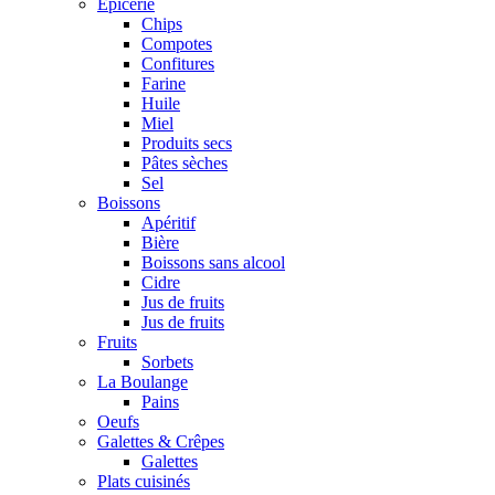
Epicerie
Chips
Compotes
Confitures
Farine
Huile
Miel
Produits secs
Pâtes sèches
Sel
Boissons
Apéritif
Bière
Boissons sans alcool
Cidre
Jus de fruits
Jus de fruits
Fruits
Sorbets
La Boulange
Pains
Oeufs
Galettes & Crêpes
Galettes
Plats cuisinés