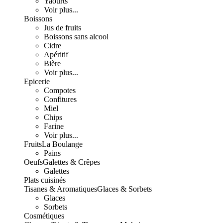
Yaourts
Voir plus...
Boissons
Jus de fruits
Boissons sans alcool
Cidre
Apéritif
Bière
Voir plus...
Epicerie
Compotes
Confitures
Miel
Chips
Farine
Voir plus...
Fruits
La Boulange
Pains
Oeufs
Galettes & Crêpes
Galettes
Plats cuisinés
Tisanes & Aromatiques
Glaces & Sorbets
Glaces
Sorbets
Cosmétiques