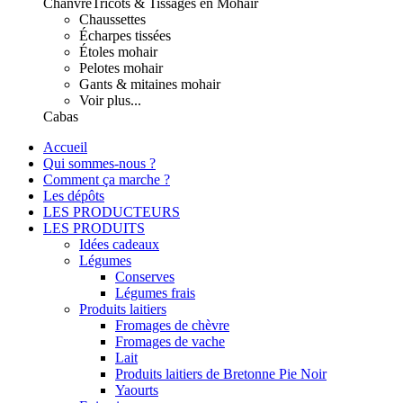
Chanvre
Tricots & Tissages en Mohair
Chaussettes
Écharpes tissées
Étoles mohair
Pelotes mohair
Gants & mitaines mohair
Voir plus...
Cabas
Accueil
Qui sommes-nous ?
Comment ça marche ?
Les dépôts
LES PRODUCTEURS
LES PRODUITS
Idées cadeaux
Légumes
Conserves
Légumes frais
Produits laitiers
Fromages de chèvre
Fromages de vache
Lait
Produits laitiers de Bretonne Pie Noir
Yaourts