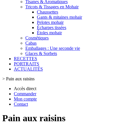
Tisanes & Aromatiques
Tricots & Tissages en Mohair
Chaussettes
Gants & mitaines mohair
Pelotes mohair
Écharpes tissées
Étoles mohair
Cosmétiques
Cabas
Emballages : Une seconde vie
Glaces & Sorbets
RECETTES
PORTRAITS
ACTUALITÉS
>
Pain aux raisins
Accès direct
Commander
Mon compte
Contact
Pain aux raisins