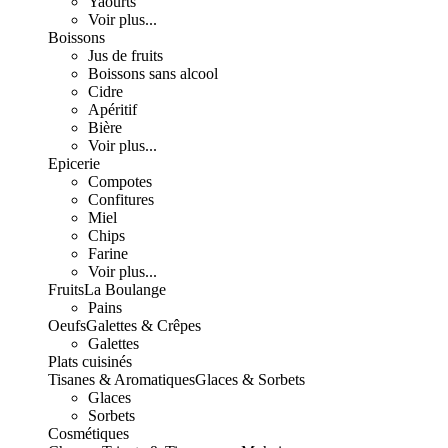
Yaourts
Voir plus...
Boissons
Jus de fruits
Boissons sans alcool
Cidre
Apéritif
Bière
Voir plus...
Epicerie
Compotes
Confitures
Miel
Chips
Farine
Voir plus...
Fruits
La Boulange
Pains
Oeufs
Galettes & Crêpes
Galettes
Plats cuisinés
Tisanes & Aromatiques
Glaces & Sorbets
Glaces
Sorbets
Cosmétiques