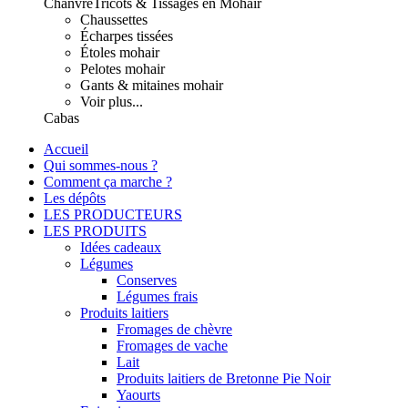
Chanvre
Tricots & Tissages en Mohair
Chaussettes
Écharpes tissées
Étoles mohair
Pelotes mohair
Gants & mitaines mohair
Voir plus...
Cabas
Accueil
Qui sommes-nous ?
Comment ça marche ?
Les dépôts
LES PRODUCTEURS
LES PRODUITS
Idées cadeaux
Légumes
Conserves
Légumes frais
Produits laitiers
Fromages de chèvre
Fromages de vache
Lait
Produits laitiers de Bretonne Pie Noir
Yaourts