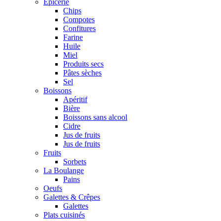
Epicerie
Chips
Compotes
Confitures
Farine
Huile
Miel
Produits secs
Pâtes sèches
Sel
Boissons
Apéritif
Bière
Boissons sans alcool
Cidre
Jus de fruits
Jus de fruits
Fruits
Sorbets
La Boulange
Pains
Oeufs
Galettes & Crêpes
Galettes
Plats cuisinés