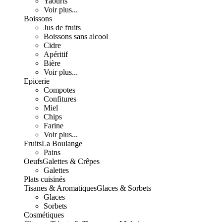
Yaourts
Voir plus...
Boissons
Jus de fruits
Boissons sans alcool
Cidre
Apéritif
Bière
Voir plus...
Epicerie
Compotes
Confitures
Miel
Chips
Farine
Voir plus...
Fruits
La Boulange
Pains
Oeufs
Galettes & Crêpes
Galettes
Plats cuisinés
Tisanes & Aromatiques
Glaces & Sorbets
Glaces
Sorbets
Cosmétiques