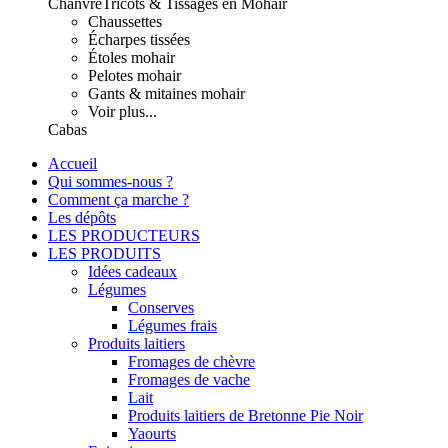
Chanvre
Tricots & Tissages en Mohair
Chaussettes
Écharpes tissées
Étoles mohair
Pelotes mohair
Gants & mitaines mohair
Voir plus...
Cabas
Accueil
Qui sommes-nous ?
Comment ça marche ?
Les dépôts
LES PRODUCTEURS
LES PRODUITS
Idées cadeaux
Légumes
Conserves
Légumes frais
Produits laitiers
Fromages de chèvre
Fromages de vache
Lait
Produits laitiers de Bretonne Pie Noir
Yaourts