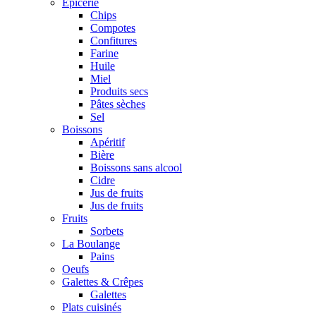
Epicerie
Chips
Compotes
Confitures
Farine
Huile
Miel
Produits secs
Pâtes sèches
Sel
Boissons
Apéritif
Bière
Boissons sans alcool
Cidre
Jus de fruits
Jus de fruits
Fruits
Sorbets
La Boulange
Pains
Oeufs
Galettes & Crêpes
Galettes
Plats cuisinés