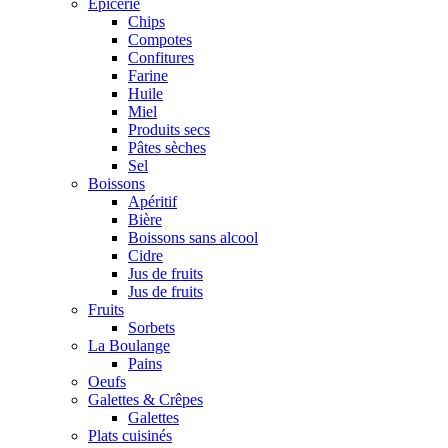
Epicerie
Chips
Compotes
Confitures
Farine
Huile
Miel
Produits secs
Pâtes sèches
Sel
Boissons
Apéritif
Bière
Boissons sans alcool
Cidre
Jus de fruits
Jus de fruits
Fruits
Sorbets
La Boulange
Pains
Oeufs
Galettes & Crêpes
Galettes
Plats cuisinés