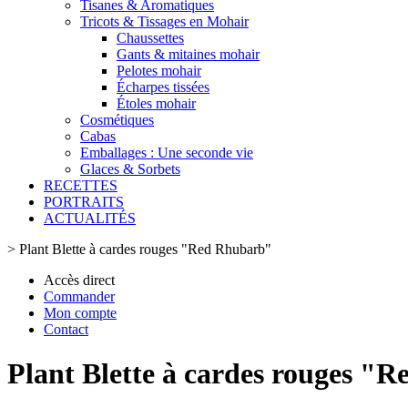
Tisanes & Aromatiques
Tricots & Tissages en Mohair
Chaussettes
Gants & mitaines mohair
Pelotes mohair
Écharpes tissées
Étoles mohair
Cosmétiques
Cabas
Emballages : Une seconde vie
Glaces & Sorbets
RECETTES
PORTRAITS
ACTUALITÉS
>
Plant Blette à cardes rouges "Red Rhubarb"
Accès direct
Commander
Mon compte
Contact
Plant Blette à cardes rouges "