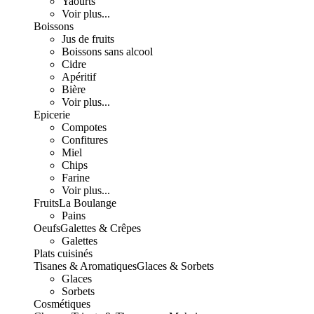
Yaourts
Voir plus...
Boissons
Jus de fruits
Boissons sans alcool
Cidre
Apéritif
Bière
Voir plus...
Epicerie
Compotes
Confitures
Miel
Chips
Farine
Voir plus...
Fruits
La Boulange
Pains
Oeufs
Galettes & Crêpes
Galettes
Plats cuisinés
Tisanes & Aromatiques
Glaces & Sorbets
Glaces
Sorbets
Cosmétiques