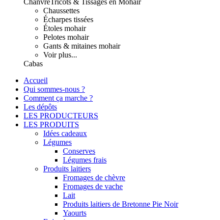
Chanvre
Tricots & Tissages en Mohair
Chaussettes
Écharpes tissées
Étoles mohair
Pelotes mohair
Gants & mitaines mohair
Voir plus...
Cabas
Accueil
Qui sommes-nous ?
Comment ça marche ?
Les dépôts
LES PRODUCTEURS
LES PRODUITS
Idées cadeaux
Légumes
Conserves
Légumes frais
Produits laitiers
Fromages de chèvre
Fromages de vache
Lait
Produits laitiers de Bretonne Pie Noir
Yaourts