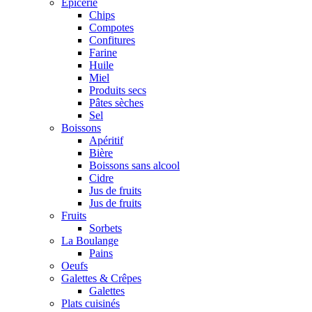
Epicerie
Chips
Compotes
Confitures
Farine
Huile
Miel
Produits secs
Pâtes sèches
Sel
Boissons
Apéritif
Bière
Boissons sans alcool
Cidre
Jus de fruits
Jus de fruits
Fruits
Sorbets
La Boulange
Pains
Oeufs
Galettes & Crêpes
Galettes
Plats cuisinés