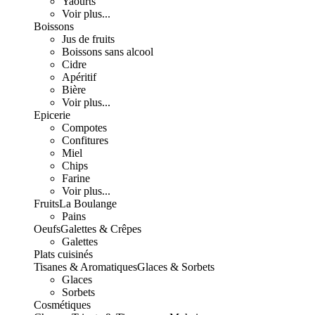
Yaourts
Voir plus...
Boissons
Jus de fruits
Boissons sans alcool
Cidre
Apéritif
Bière
Voir plus...
Epicerie
Compotes
Confitures
Miel
Chips
Farine
Voir plus...
Fruits
La Boulange
Pains
Oeufs
Galettes & Crêpes
Galettes
Plats cuisinés
Tisanes & Aromatiques
Glaces & Sorbets
Glaces
Sorbets
Cosmétiques