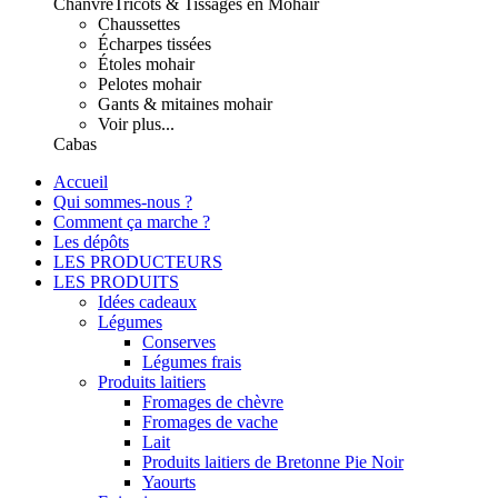
Chanvre
Tricots & Tissages en Mohair
Chaussettes
Écharpes tissées
Étoles mohair
Pelotes mohair
Gants & mitaines mohair
Voir plus...
Cabas
Accueil
Qui sommes-nous ?
Comment ça marche ?
Les dépôts
LES PRODUCTEURS
LES PRODUITS
Idées cadeaux
Légumes
Conserves
Légumes frais
Produits laitiers
Fromages de chèvre
Fromages de vache
Lait
Produits laitiers de Bretonne Pie Noir
Yaourts