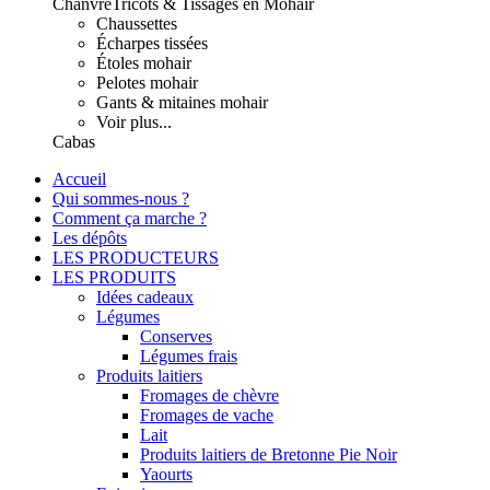
Chanvre
Tricots & Tissages en Mohair
Chaussettes
Écharpes tissées
Étoles mohair
Pelotes mohair
Gants & mitaines mohair
Voir plus...
Cabas
Accueil
Qui sommes-nous ?
Comment ça marche ?
Les dépôts
LES PRODUCTEURS
LES PRODUITS
Idées cadeaux
Légumes
Conserves
Légumes frais
Produits laitiers
Fromages de chèvre
Fromages de vache
Lait
Produits laitiers de Bretonne Pie Noir
Yaourts