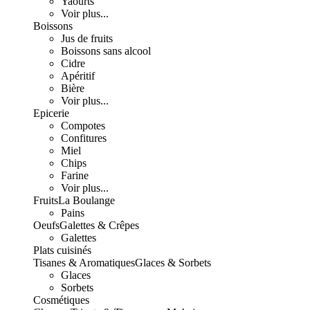
Yaourts
Voir plus...
Boissons
Jus de fruits
Boissons sans alcool
Cidre
Apéritif
Bière
Voir plus...
Epicerie
Compotes
Confitures
Miel
Chips
Farine
Voir plus...
Fruits
La Boulange
Pains
Oeufs
Galettes & Crêpes
Galettes
Plats cuisinés
Tisanes & Aromatiques
Glaces & Sorbets
Glaces
Sorbets
Cosmétiques