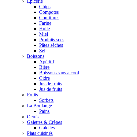
Epicerie
Chips
Compotes
Confitures
Farine
Huile
Miel
Produits secs
Pâtes sèches
Sel
Boissons
Apéritif
Bière
Boissons sans alcool
Cidre
Jus de fruits
Jus de fruits
Fruits
Sorbets
La Boulange
Pains
Oeufs
Galettes & Crêpes
Galettes
Plats cuisinés