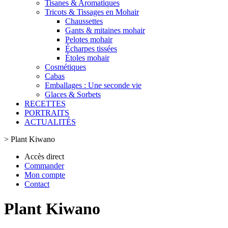
Tisanes & Aromatiques
Tricots & Tissages en Mohair
Chaussettes
Gants & mitaines mohair
Pelotes mohair
Écharpes tissées
Étoles mohair
Cosmétiques
Cabas
Emballages : Une seconde vie
Glaces & Sorbets
RECETTES
PORTRAITS
ACTUALITÉS
>
Plant Kiwano
Accès direct
Commander
Mon compte
Contact
Plant Kiwano