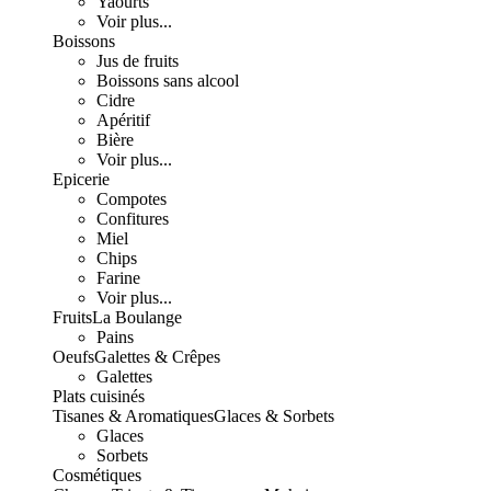
Yaourts
Voir plus...
Boissons
Jus de fruits
Boissons sans alcool
Cidre
Apéritif
Bière
Voir plus...
Epicerie
Compotes
Confitures
Miel
Chips
Farine
Voir plus...
Fruits
La Boulange
Pains
Oeufs
Galettes & Crêpes
Galettes
Plats cuisinés
Tisanes & Aromatiques
Glaces & Sorbets
Glaces
Sorbets
Cosmétiques