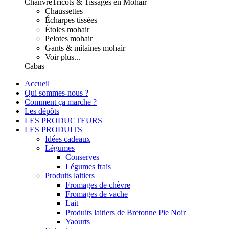
Chanvre
Tricots & Tissages en Mohair
Chaussettes
Écharpes tissées
Étoles mohair
Pelotes mohair
Gants & mitaines mohair
Voir plus...
Cabas
Accueil
Qui sommes-nous ?
Comment ça marche ?
Les dépôts
LES PRODUCTEURS
LES PRODUITS
Idées cadeaux
Légumes
Conserves
Légumes frais
Produits laitiers
Fromages de chèvre
Fromages de vache
Lait
Produits laitiers de Bretonne Pie Noir
Yaourts