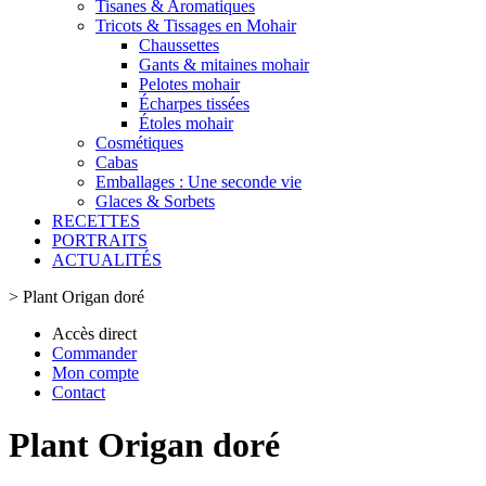
Tisanes & Aromatiques
Tricots & Tissages en Mohair
Chaussettes
Gants & mitaines mohair
Pelotes mohair
Écharpes tissées
Étoles mohair
Cosmétiques
Cabas
Emballages : Une seconde vie
Glaces & Sorbets
RECETTES
PORTRAITS
ACTUALITÉS
>
Plant Origan doré
Accès direct
Commander
Mon compte
Contact
Plant Origan doré