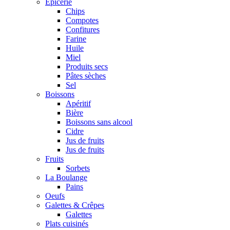
Epicerie
Chips
Compotes
Confitures
Farine
Huile
Miel
Produits secs
Pâtes sèches
Sel
Boissons
Apéritif
Bière
Boissons sans alcool
Cidre
Jus de fruits
Jus de fruits
Fruits
Sorbets
La Boulange
Pains
Oeufs
Galettes & Crêpes
Galettes
Plats cuisinés