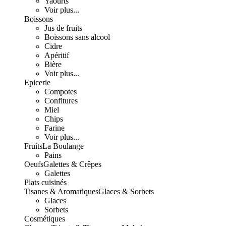
Yaourts
Voir plus...
Boissons
Jus de fruits
Boissons sans alcool
Cidre
Apéritif
Bière
Voir plus...
Epicerie
Compotes
Confitures
Miel
Chips
Farine
Voir plus...
Fruits
La Boulange
Pains
Oeufs
Galettes & Crêpes
Galettes
Plats cuisinés
Tisanes & Aromatiques
Glaces & Sorbets
Glaces
Sorbets
Cosmétiques