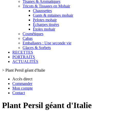
Tisanes & Aromatiques
Tricots & Tissages en Mohair
Chaussettes
Gants & mitaines mohair
Pelotes mohair
Écharpes tissées
Étoles mohair
Cosmétiques
Cabas
Emballages : Une seconde vie
Glaces & Sorbets
RECETTES
PORTRAITS
ACTUALITÉS
>
Plant Persil géant d'Italie
Accès direct
Commander
Mon compte
Contact
Plant Persil géant d'Italie