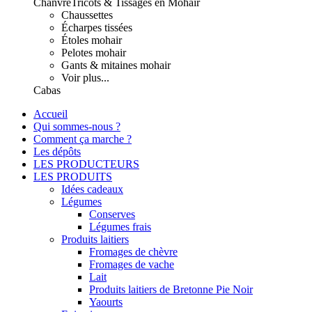
Chanvre
Tricots & Tissages en Mohair
Chaussettes
Écharpes tissées
Étoles mohair
Pelotes mohair
Gants & mitaines mohair
Voir plus...
Cabas
Accueil
Qui sommes-nous ?
Comment ça marche ?
Les dépôts
LES PRODUCTEURS
LES PRODUITS
Idées cadeaux
Légumes
Conserves
Légumes frais
Produits laitiers
Fromages de chèvre
Fromages de vache
Lait
Produits laitiers de Bretonne Pie Noir
Yaourts