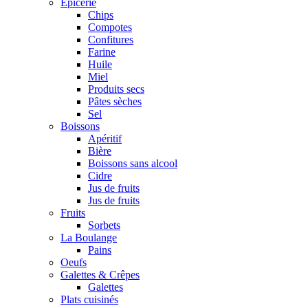
Epicerie
Chips
Compotes
Confitures
Farine
Huile
Miel
Produits secs
Pâtes sèches
Sel
Boissons
Apéritif
Bière
Boissons sans alcool
Cidre
Jus de fruits
Jus de fruits
Fruits
Sorbets
La Boulange
Pains
Oeufs
Galettes & Crêpes
Galettes
Plats cuisinés