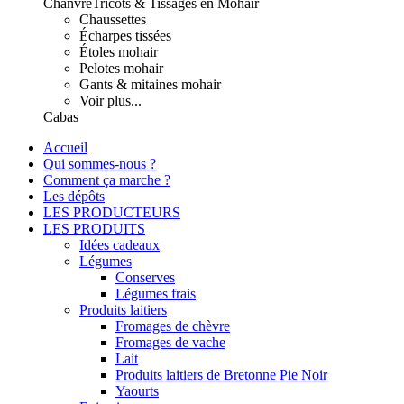
Chanvre
Tricots & Tissages en Mohair
Chaussettes
Écharpes tissées
Étoles mohair
Pelotes mohair
Gants & mitaines mohair
Voir plus...
Cabas
Accueil
Qui sommes-nous ?
Comment ça marche ?
Les dépôts
LES PRODUCTEURS
LES PRODUITS
Idées cadeaux
Légumes
Conserves
Légumes frais
Produits laitiers
Fromages de chèvre
Fromages de vache
Lait
Produits laitiers de Bretonne Pie Noir
Yaourts