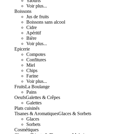
Yaourts
Voir plus...
Boissons
Jus de fruits
Boissons sans alcool
Cidre
Apéritif
Bière
Voir plus...
Epicerie
Compotes
Confitures
Miel
Chips
Farine
Voir plus...
Fruits
La Boulange
Pains
Oeufs
Galettes & Crêpes
Galettes
Plats cuisinés
Tisanes & Aromatiques
Glaces & Sorbets
Glaces
Sorbets
Cosmétiques