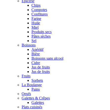
Epicerie
Chips
Compotes
Confitures
Farine
Huile
Miel
Produits secs
Pâtes sèches
Sel
Boissons
Apéritif
Bière
Boissons sans alcool
Cidre
Jus de fruits
Jus de fruits
Fruits
Sorbets
La Boulange
Pains
Oeufs
Galettes & Crêpes
Galettes
Plats cuisinés