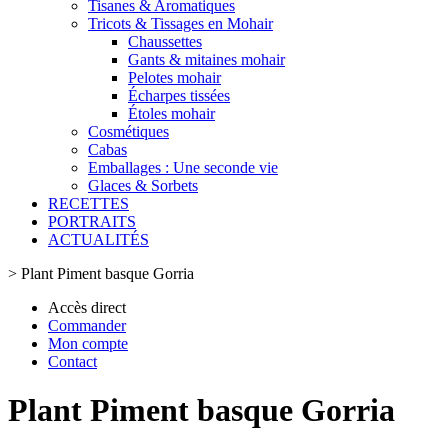
Tisanes & Aromatiques
Tricots & Tissages en Mohair
Chaussettes
Gants & mitaines mohair
Pelotes mohair
Écharpes tissées
Étoles mohair
Cosmétiques
Cabas
Emballages : Une seconde vie
Glaces & Sorbets
RECETTES
PORTRAITS
ACTUALITÉS
>
Plant Piment basque Gorria
Accès direct
Commander
Mon compte
Contact
Plant Piment basque Gorria