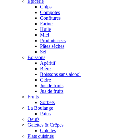
Epicerie
Chips
Compotes
Confitures
Farine
Huile
Miel
Produits secs
Pâtes sèches
Sel
Boissons
Apéritif
Bière
Boissons sans alcool
Cidre
Jus de fruits
Jus de fruits
Fruits
Sorbets
La Boulange
Pains
Oeufs
Galettes & Crêpes
Galettes
Plats cuisinés