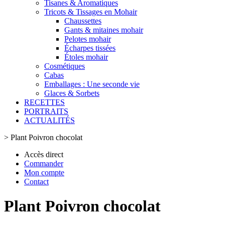
Tisanes & Aromatiques
Tricots & Tissages en Mohair
Chaussettes
Gants & mitaines mohair
Pelotes mohair
Écharpes tissées
Étoles mohair
Cosmétiques
Cabas
Emballages : Une seconde vie
Glaces & Sorbets
RECETTES
PORTRAITS
ACTUALITÉS
>
Plant Poivron chocolat
Accès direct
Commander
Mon compte
Contact
Plant Poivron chocolat