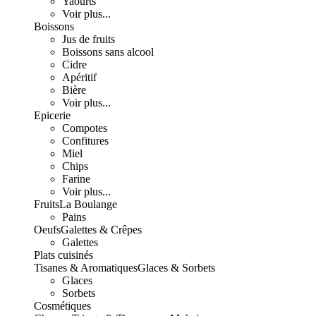
Yaourts
Voir plus...
Boissons
Jus de fruits
Boissons sans alcool
Cidre
Apéritif
Bière
Voir plus...
Epicerie
Compotes
Confitures
Miel
Chips
Farine
Voir plus...
Fruits
La Boulange
Pains
Oeufs
Galettes & Crêpes
Galettes
Plats cuisinés
Tisanes & Aromatiques
Glaces & Sorbets
Glaces
Sorbets
Cosmétiques