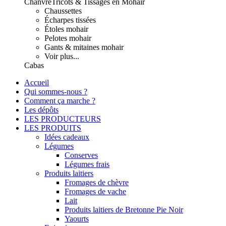
Chanvre
Tricots & Tissages en Mohair
Chaussettes
Écharpes tissées
Étoles mohair
Pelotes mohair
Gants & mitaines mohair
Voir plus...
Cabas
Accueil
Qui sommes-nous ?
Comment ça marche ?
Les dépôts
LES PRODUCTEURS
LES PRODUITS
Idées cadeaux
Légumes
Conserves
Légumes frais
Produits laitiers
Fromages de chèvre
Fromages de vache
Lait
Produits laitiers de Bretonne Pie Noir
Yaourts